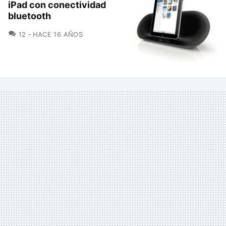
iPad con conectividad
bluetooth
COMENTARIOS
12
HACE 16 AÑOS