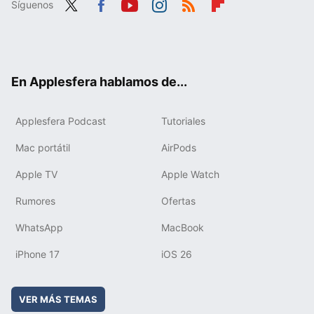
Síguenos
Twit
Fac
You
Inst
RSS
Flip
ter
ebo
tub
agr
boa
ok
e
am
rd
En Applesfera hablamos de...
Applesfera Podcast
Tutoriales
Mac portátil
AirPods
Apple TV
Apple Watch
Rumores
Ofertas
WhatsApp
MacBook
iPhone 17
iOS 26
VER MÁS TEMAS