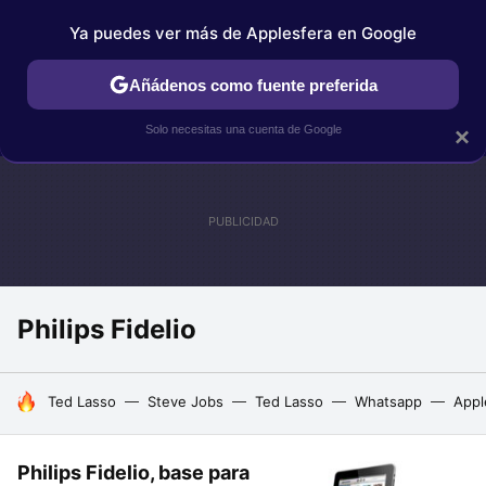
Ya puedes ver más de Applesfera en Google
IPHONE
TUTORIALES
APPLESFERA SELECCIÓN
IOS
Añádenos como fuente preferida
Solo necesitas una cuenta de Google
×
Philips Fidelio
HOY SE HABLA DE
Ted Lasso
Steve Jobs
Ted Lasso
Whatsapp
Appl
Philips Fidelio, base para