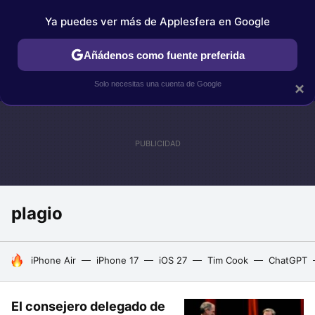
Ya puedes ver más de Applesfera en Google
IPHONE
TUTORIALES
APPLESFERA SELECCIÓN
IOS
Añádenos como fuente preferida
Solo necesitas una cuenta de Google
×
plagio
HOY SE HABLA DE
iPhone Air
iPhone 17
iOS 27
Tim Cook
ChatGPT
El consejero delegado de