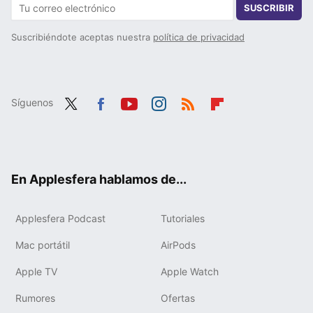
SUSCRIBIR
Suscribiéndote aceptas nuestra
política de privacidad
Síguenos
Twit
Fac
You
Inst
RSS
Flip
ter
ebo
tub
agr
boa
ok
e
am
rd
En Applesfera hablamos de...
Applesfera Podcast
Tutoriales
Mac portátil
AirPods
Apple TV
Apple Watch
Rumores
Ofertas