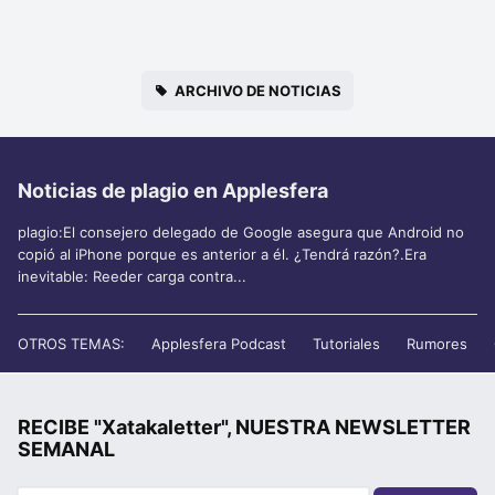
ARCHIVO DE NOTICIAS
Noticias de plagio en Applesfera
plagio:El consejero delegado de Google asegura que Android no
copió al iPhone porque es anterior a él. ¿Tendrá razón?.Era
inevitable: Reeder carga contra...
OTROS TEMAS:
Applesfera Podcast
Tutoriales
Rumores
RECIBE "Xatakaletter", NUESTRA NEWSLETTER
SEMANAL