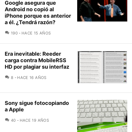
Google asegura que
Android no copió al
iPhone porque es anterior
a él. ¿Tendrá razón?
COMENTARIOS
190
HACE 15 AÑOS
Era inevitable: Reeder
carga contra MobileRSS
HD por plagiar su interfaz
COMENTARIOS
8
HACE 16 AÑOS
Sony sigue fotocopiando
a Apple
COMENTARIOS
40
HACE 19 AÑOS