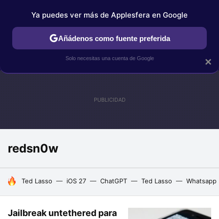
Ya puedes ver más de Applesfera en Google
IPHONE
TUTORIALES
APPLESFERA SELECCIÓN
IOS
Añádenos como fuente preferida
Solo necesitas una cuenta de Google
×
redsn0w
HOY SE HABLA DE
Ted Lasso
iOS 27
ChatGPT
Ted Lasso
Whatsapp
Jailbreak untethered para