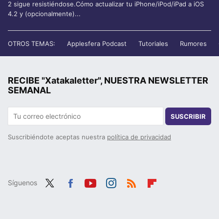
2 sigue resistiéndose.Cómo actualizar tu iPhone/iPod/iPad a iOS
4.2 y (opcionalmente)...
OTROS TEMAS:
Applesfera Podcast
Tutoriales
Rumores
RECIBE "Xatakaletter", NUESTRA NEWSLETTER
SEMANAL
SUSCRIBIR
Suscribiéndote aceptas nuestra
política de privacidad
Síguenos
Twit
Fac
You
Inst
RSS
Flip
ter
ebo
tub
agr
boa