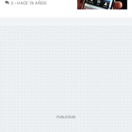
COMENTARIOS
2
HACE 19 AÑOS