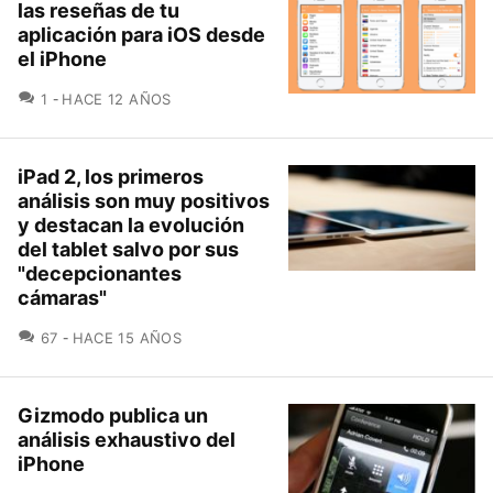
las reseñas de tu
aplicación para iOS desde
el iPhone
COMENTARIOS
1
HACE 12 AÑOS
iPad 2, los primeros
análisis son muy positivos
y destacan la evolución
del tablet salvo por sus
"decepcionantes
cámaras"
COMENTARIOS
67
HACE 15 AÑOS
Gizmodo publica un
análisis exhaustivo del
iPhone