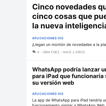
Cinco novedades qu
cinco cosas que pu
la nueva inteligenci
APLICACIONES IOS
¡Llegan un montón de novedades a la pla
COMENTARIOS
4
ISRA FDEZ
HACE 2 AÑOS
WhatsApp podría lanzar u
para iPad que funcionaría 
su versión web
APLICACIONES IOS
La app de WhatsApp para iPad tendría u
funcionamiento similar a WhatsApp Web