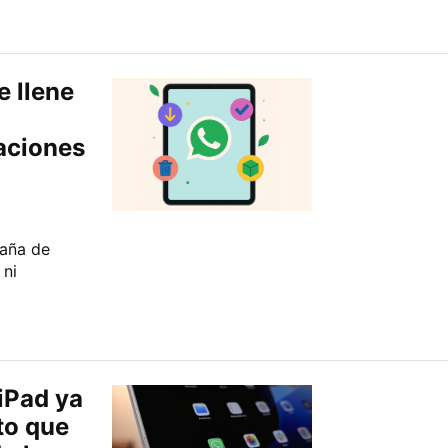
e llene
aciones
taña de
 ni
iPad ya
to que