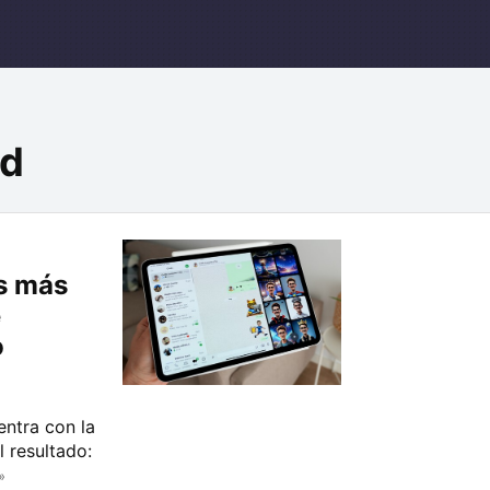
ad
s más
e
o
entra con la
 resultado:
»