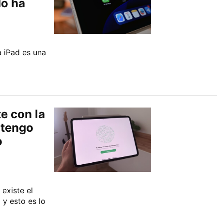
o ha
 iPad es una
e con la
 tengo
o
existe el
 y esto es lo