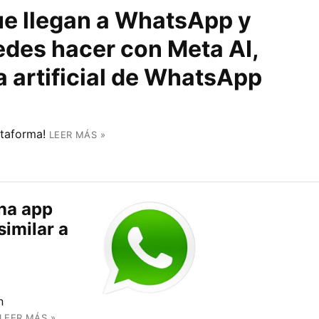
e llegan a WhatsApp y
edes hacer con Meta AI,
a artificial de WhatsApp
taforma!
LEER MÁS »
na app
similar a
n
LEER MÁS »