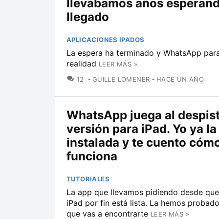
llevábamos años esperand
llegado
APLICACIONES IPADOS
La espera ha terminado y WhatsApp para
realidad
LEER MÁS »
COMENTARIOS
12
GUILLE LOMENER
HACE UN AÑO
WhatsApp juega al despist
versión para iPad. Yo ya la
instalada y te cuento cóm
funciona
TUTORIALES
La app que llevamos pidiendo desde que 
iPad por fin está lista. La hemos probado
que vas a encontrarte
LEER MÁS »