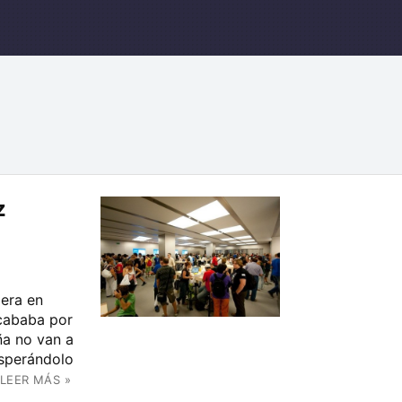
z
era en
cababa por
ña no van a
sperándolo
LEER MÁS »