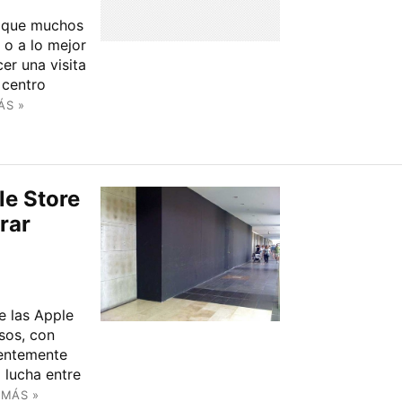
 que muchos
 o a lo mejor
er una visita
 centro
ÁS »
le Store
rar
e las Apple
sos, con
rentemente
 lucha entre
 MÁS »