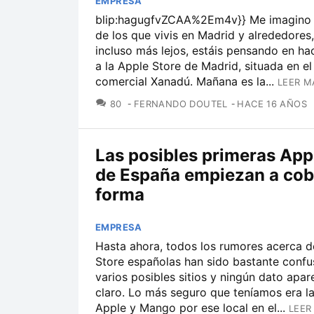
EMPRESA
blip:hagugfvZCAA%2Em4v}} Me imagino
de los que vivis en Madrid y alrededores,
incluso más lejos, estáis pensando en hac
a la Apple Store de Madrid, situada en el
comercial Xanadú. Mañana es la...
LEER M
COMENTARIOS
80
FERNANDO DOUTEL
HACE 16 AÑOS
Las posibles primeras App
de España empiezan a cob
forma
EMPRESA
Hasta ahora, todos los rumores acerca d
Store españolas han sido bastante confu
varios posibles sitios y ningún dato apa
claro. Lo más seguro que teníamos era la
Apple y Mango por ese local en el...
LEER