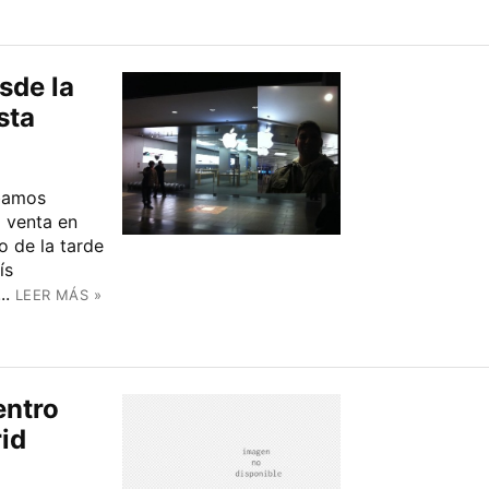
sde la
sta
ábamos
a venta en
o de la tarde
ís
..
LEER MÁS »
entro
id