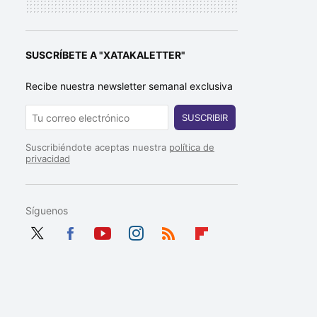
SUSCRÍBETE A "XATAKALETTER"
Recibe nuestra newsletter semanal exclusiva
SUSCRIBIR
Suscribiéndote aceptas nuestra
política de
privacidad
Síguenos
Twit
Fac
You
Inst
RSS
Flip
ter
ebo
tub
agr
boa
ok
e
am
rd