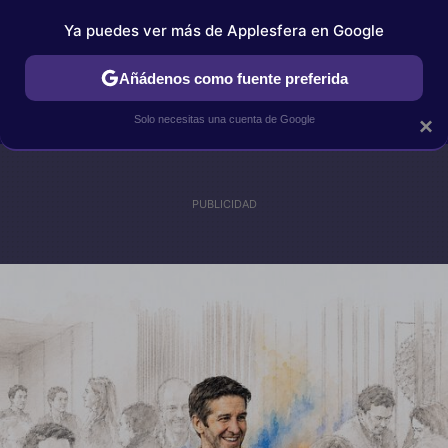
Ya puedes ver más de Applesfera en Google
IPHONE
TUTORIALES
APPLESFERA SELECCIÓN
IOS
Añádenos como fuente preferida
Solo necesitas una cuenta de Google
×