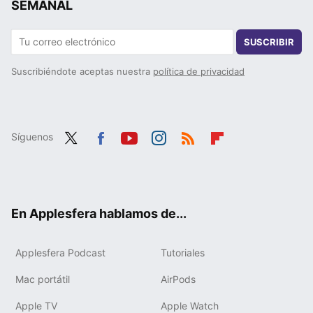
SEMANAL
SUSCRIBIR
Suscribiéndote aceptas nuestra
política de privacidad
Síguenos
Twit
Fac
You
Inst
RSS
Flip
ter
ebo
tub
agr
boa
ok
e
am
rd
En Applesfera hablamos de...
Applesfera Podcast
Tutoriales
Mac portátil
AirPods
Apple TV
Apple Watch