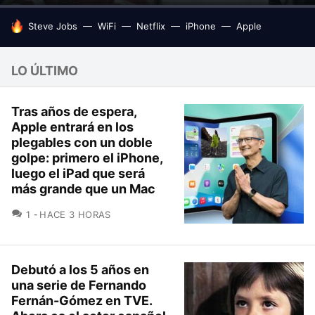
HOY SE HABLA DE
Steve Jobs
WiFi
Netflix
iPhone
Apple
LO ÚLTIMO
Tras años de espera,
Apple entrará en los
plegables con un doble
golpe: primero el iPhone,
luego el iPad que será
más grande que un Mac
COMENTARIOS
1
HACE 3 HORAS
Debutó a los 5 años en
una serie de Fernando
Fernán-Gómez en TVE.