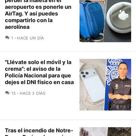
perder la maleta en el
aeropuerto es ponerle un
AirTag. Y así puedes
compartirlo con la
aerolínea
COMENTARIOS
1
HACE UN DÍA
"Llévate solo el móvil y la
crema": el aviso de la
Policía Nacional para que
dejes el DNI físico en casa
COMENTARIOS
13
HACE 2 DÍAS
Tras el incendio de Notre-