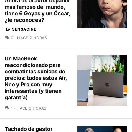
Ahora es el actor español
más famoso del mundo,
tiene 6 Goyas y un Óscar,
¿le reconoces?
SENSACINE
COMENTARIOS
0
HACE 2 HORAS
Un MacBook
reacondicionado para
combatir las subidas de
precios: todos estos Air,
Neo y Pro son muy
interesantes (y tienen
garantía)
COMENTARIOS
1
HACE 3 HORAS
Tachado de gestor