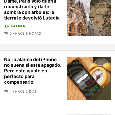
Dame, París solo quería
reconstruirla y darle
sombra con árboles: la
tierra le devolvió Lutecia
XATAKA
COMENTARIOS
0
HACE 9 HORAS
No, la alarma del iPhone
no suena si está apagado.
Pero este ajuste es
perfecto para
compensarlo
COMENTARIOS
4
HACE 2 DÍAS