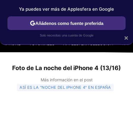
Ya puedes ver más de Applesfera en Google
Añádenos como fuente preferida
MENÚ
NUEVO
×
Solo necesitas una cuenta de Google
IPHONE
TUTORIALES
APPLESFERA SELECCIÓN
IOS
Foto de La noche del iPhone 4 (13/16)
Más información en el post
ASÍ ES LA "NOCHE DEL IPHONE 4" EN ESPAÑA