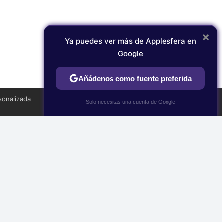
×
Ya puedes ver más de Applesfera en
Google
Añádenos como fuente preferida
TWEET
sonalizada
×
Solo necesitas una cuenta de Google