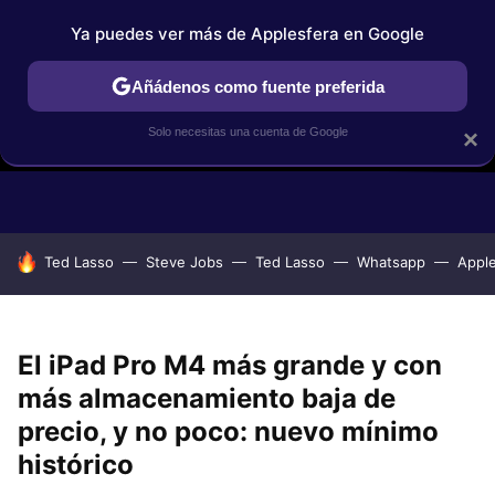
Ya puedes ver más de Applesfera en Google
Añádenos como fuente preferida
Solo necesitas una cuenta de Google
×
GUÍAS DE COMPRA
COMPARATIVAS APPLE VS OTROS
OF
HOY SE HABLA DE
Ted Lasso
Steve Jobs
Ted Lasso
Whatsapp
Appl
El iPad Pro M4 más grande y con
más almacenamiento baja de
precio, y no poco: nuevo mínimo
histórico