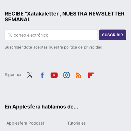
RECIBE "Xatakaletter", NUESTRA NEWSLETTER
SEMANAL
SUSCRIBIR
Suscribiéndote aceptas nuestra
política de privacidad
Síguenos
Twit
Fac
You
Inst
RSS
Flip
ter
ebo
tub
agr
boa
ok
e
am
rd
En Applesfera hablamos de...
Applesfera Podcast
Tutoriales