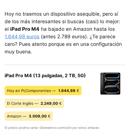
Hoy no traemos un dispositivo asequible, pero sí
de los más interesantes si buscas (casi) lo mejor:
el
iPad Pro M4
ha bajado en Amazon hasta los
1.644,98 euros
(antes 2.789 euros). ¿Te parece
caro? Pues atento porque es en una configuración
muy buena.
iPad Pro M4 (13 pulgadas, 2 TB, 5G)
Hoy en PcComponentes —
1.644,98
€
El Corte Inglés —
2.249,00
€
Amazon —
3.009,00
€
El precio podría variar. Obtenemos comisión por estos enlaces