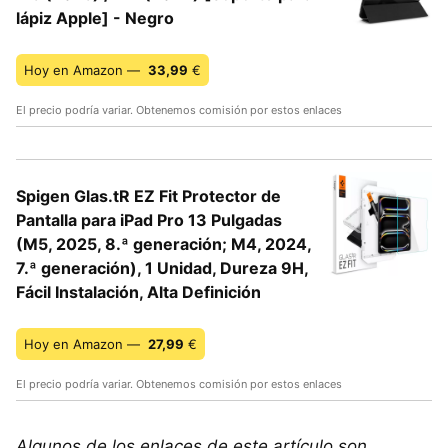
lápiz Apple] - Negro
Hoy en Amazon —
33,99
€
El precio podría variar. Obtenemos comisión por estos enlaces
Spigen Glas.tR EZ Fit Protector de
Pantalla para iPad Pro 13 Pulgadas
(M5, 2025, 8.ª generación; M4, 2024,
7.ª generación), 1 Unidad, Dureza 9H,
Fácil Instalación, Alta Definición
Hoy en Amazon —
27,99
€
El precio podría variar. Obtenemos comisión por estos enlaces
Algunos de los enlaces de este artículo son