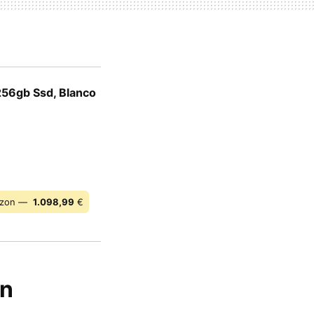
256gb Ssd, Blanco
zon —
1.098,99
€
an