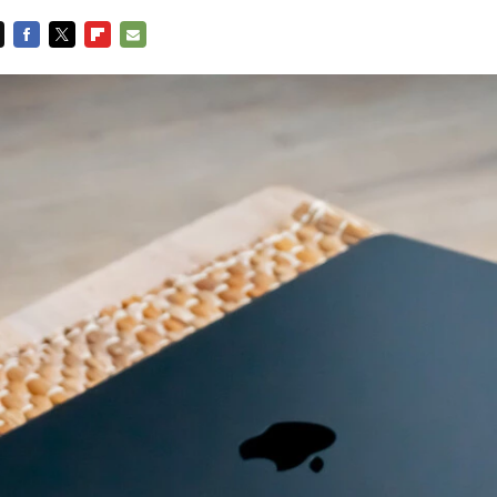
FACEBOOK
TWITTER
FLIPBOARD
E-
MAIL