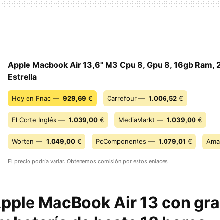
Apple Macbook Air 13,6" M3 Cpu 8, Gpu 8, 16gb Ram, 
Estrella
Hoy en Fnac —
929,69
€
Carrefour —
1.006,52
€
El Corte Inglés —
1.039,00
€
MediaMarkt —
1.039,00
€
Worten —
1.049,00
€
PcComponentes —
1.079,01
€
Ama
El precio podría variar. Obtenemos comisión por estos enlaces
 Apple MacBook Air 13 con gr