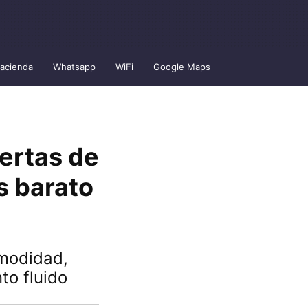
acienda
Whatsapp
WiFi
Google Maps
fertas de
s barato
omodidad,
to fluido