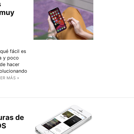
s
 muy
qué fácil es
ma y poco
 de hacer
volucionando
EER MÁS »
uras de
OS