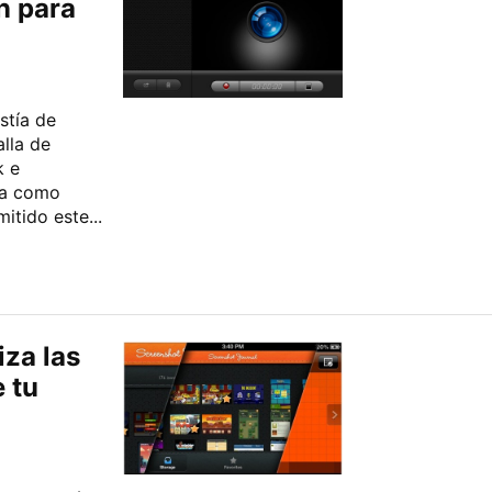
n para
stía de
alla de
k e
da como
itido este...
iza las
 tu