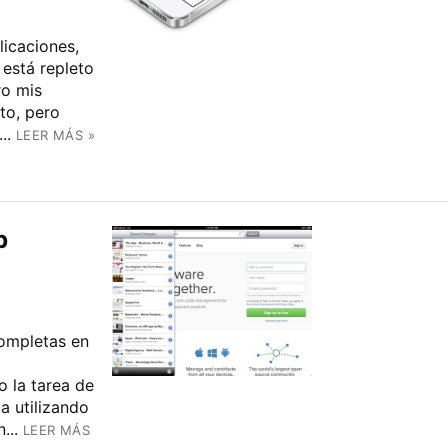
licaciones,
 está repleto
ro mis
to, pero
..
LEER MÁS »
b
ompletas en
o la tarea de
a utilizando
...
LEER MÁS