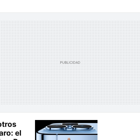
otros
ro: el