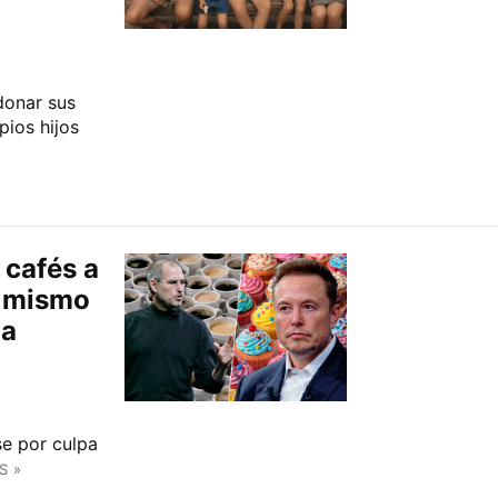
 donar sus
pios hijos
 cafés a
o mismo
 a
e por culpa
S »