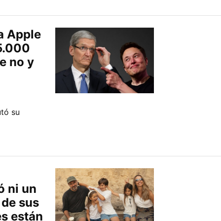
a Apple
 5.000
e no y
tó su
ó ni un
 de sus
es están