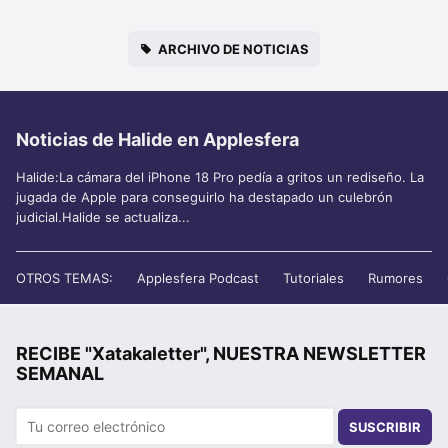
ARCHIVO DE NOTICIAS
Noticias de Halide en Applesfera
Halide:La cámara del iPhone 18 Pro pedía a gritos un rediseño. La
jugada de Apple para conseguirlo ha destapado un culebrón
judicial.Halide se actualiza...
OTROS TEMAS:
Applesfera Podcast
Tutoriales
Rumores
RECIBE "Xatakaletter", NUESTRA NEWSLETTER
SEMANAL
SUSCRIBIR