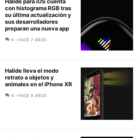
Halide para iOS cuenta
con histograma RGB tras
su última actualización y
sus desarrolladores
preparan una nueva app
COMENTARIOS
6
HACE 7 AÑOS
Halide lleva el modo
retrato a objetos y
animales en el iPhone XR
COMENTARIOS
8
HACE 8 AÑOS