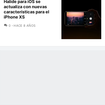
Halide para iOS se
actualiza con nuevas
características para el
iPhone XS
COMENTARIOS
0
HACE 8 AÑOS