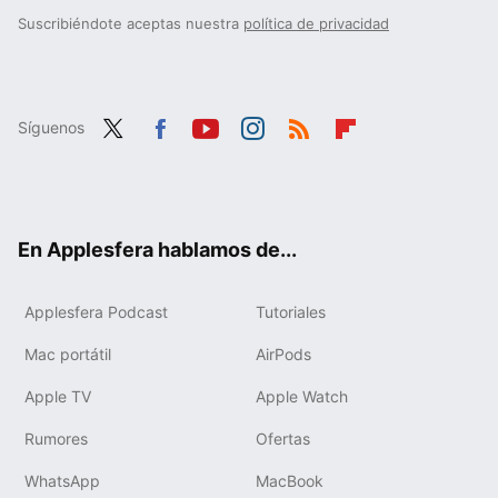
Suscribiéndote aceptas nuestra
política de privacidad
Síguenos
Twit
Fac
You
Inst
RSS
Flip
ter
ebo
tub
agr
boa
ok
e
am
rd
En Applesfera hablamos de...
Applesfera Podcast
Tutoriales
Mac portátil
AirPods
Apple TV
Apple Watch
Rumores
Ofertas
WhatsApp
MacBook