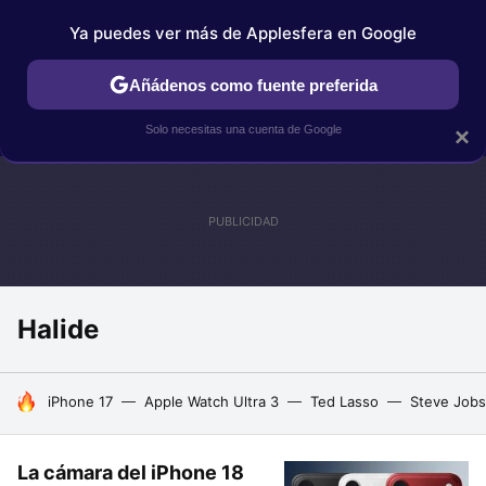
Ya puedes ver más de Applesfera en Google
IPHONE
TUTORIALES
APPLESFERA SELECCIÓN
IOS
Añádenos como fuente preferida
Solo necesitas una cuenta de Google
×
Halide
HOY SE HABLA DE
iPhone 17
Apple Watch Ultra 3
Ted Lasso
Steve Jobs
La cámara del iPhone 18