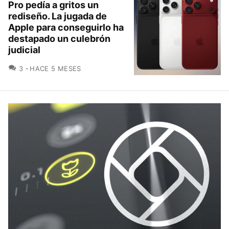
Pro pedía a gritos un
rediseño. La jugada de
Apple para conseguirlo ha
destapado un culebrón
judicial
COMENTARIOS
3
HACE 5 MESES