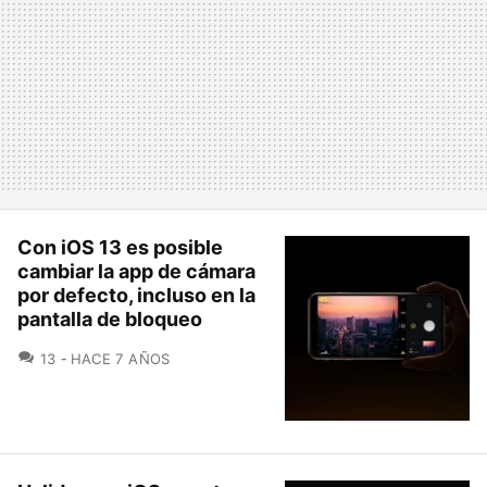
Con iOS 13 es posible
cambiar la app de cámara
por defecto, incluso en la
pantalla de bloqueo
COMENTARIOS
13
HACE 7 AÑOS