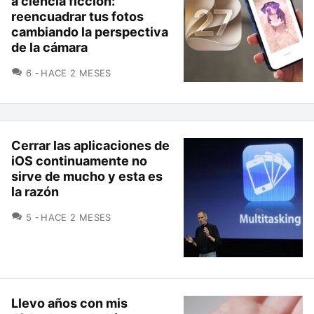
a ciencia ficción:
reencuadrar tus fotos
cambiando la perspectiva
de la cámara
COMENTARIOS
6
HACE 2 MESES
Cerrar las aplicaciones de
iOS continuamente no
sirve de mucho y esta es
la razón
COMENTARIOS
5
HACE 2 MESES
Llevo años con mis