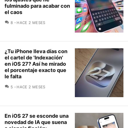
fulminado para acabar con
el caos
COMENTARIOS
8
HACE 2 MESES
¿Tu iPhone lleva días con
el cartel de 'Indexación'
en iOS 27? Así he mirado
el porcentaje exacto que
le falta
COMENTARIOS
5
HACE 2 MESES
En iOS 27 se esconde una
novedad de IA que suena