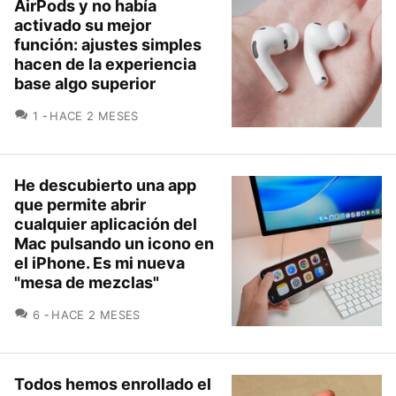
AirPods y no había
activado su mejor
función: ajustes simples
hacen de la experiencia
base algo superior
COMENTARIOS
1
HACE 2 MESES
He descubierto una app
que permite abrir
cualquier aplicación del
Mac pulsando un icono en
el iPhone. Es mi nueva
"mesa de mezclas"
COMENTARIOS
6
HACE 2 MESES
Todos hemos enrollado el