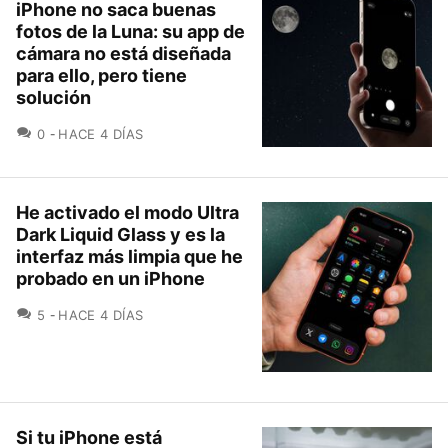
iPhone no saca buenas
fotos de la Luna: su app de
cámara no está diseñada
para ello, pero tiene
solución
COMENTARIOS
0
HACE 4 DÍAS
He activado el modo Ultra
Dark Liquid Glass y es la
interfaz más limpia que he
probado en un iPhone
COMENTARIOS
5
HACE 4 DÍAS
Si tu iPhone está