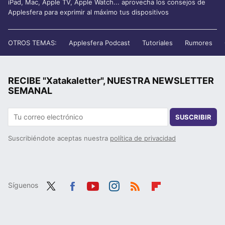
iPad, Mac, Apple TV, Apple Watch... aprovecha los consejos de
Applesfera para exprimir al máximo tus dispositivos
OTROS TEMAS:
Applesfera Podcast
Tutoriales
Rumores
RECIBE "Xatakaletter", NUESTRA NEWSLETTER
SEMANAL
SUSCRIBIR
Suscribiéndote aceptas nuestra
política de privacidad
Síguenos
Twit
Fac
You
Inst
RSS
Flip
ter
ebo
tub
agr
boa