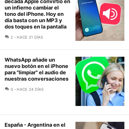
década Apple convirtió en
un infierno cambiar el
tono del iPhone. Hoy en
día basta con un MP3 y
dos toques en la pantalla
COMENTARIOS
2
HACE 21 DÍAS
WhatsApp añade un
nuevo botón en el iPhone
para "limpiar" el audio de
nuestras conversaciones
COMENTARIOS
0
HACE 24 DÍAS
España - Argentina en el