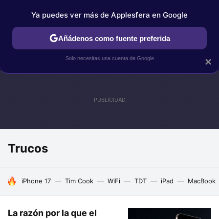
Ya puedes ver más de Applesfera en Google
IPHONE
TUTORIALES
APPLESFERA SELECCIÓN
IOS
Añádenos como fuente preferida
Solo necesitas una cuenta de Google
×
Trucos
HOY SE HABLA DE
iPhone 17
Tim Cook
WiFi
TDT
iPad
MacBook
La razón por la que el