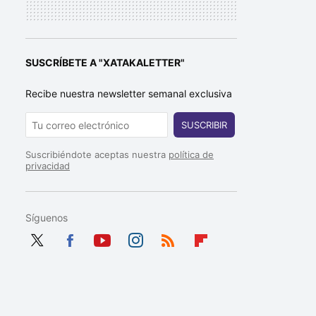
SUSCRÍBETE A "XATAKALETTER"
Recibe nuestra newsletter semanal exclusiva
SUSCRIBIR
Suscribiéndote aceptas nuestra
política de
privacidad
Síguenos
Twit
Fac
You
Inst
RSS
Flip
ter
ebo
tub
agr
boa
ok
e
am
rd