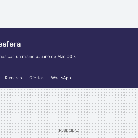
esfera
 iTunes con un mismo usuario de Mac OS X
Rumores
Ofertas
WhatsApp