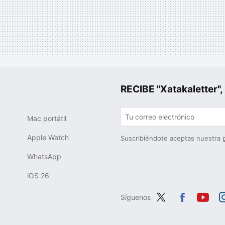
RECIBE "Xatakalette
Mac portátil
Apple Watch
Suscribiéndote aceptas nuestra
WhatsApp
iOS 26
Síguenos
Twit
Fac
You
In