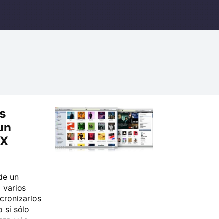
as
un
 X
de un
 varios
cronizarlos
 si sólo