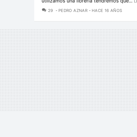
utilizamos una librería tendremos que...
L
COMENTARIOS
29
PEDRO AZNAR
HACE 16 AÑOS