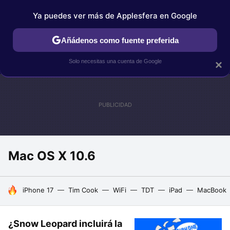
Ya puedes ver más de Applesfera en Google
IPHONE
TUTORIALES
APPLESFERA SELECCIÓN
IOS
Añádenos como fuente preferida
Solo necesitas una cuenta de Google
×
Mac OS X 10.6
HOY SE HABLA DE
iPhone 17
Tim Cook
WiFi
TDT
iPad
MacBook
¿Snow Leopard incluirá la