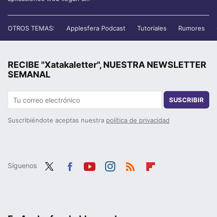
OTROS TEMAS:
Applesfera Podcast
Tutoriales
Rumores
RECIBE "Xatakaletter", NUESTRA NEWSLETTER
SEMANAL
SUSCRIBIR
Suscribiéndote aceptas nuestra
política de privacidad
Síguenos
Twit
Fac
You
Inst
RSS
Flip
ter
ebo
tub
agr
boa
ok
e
am
rd