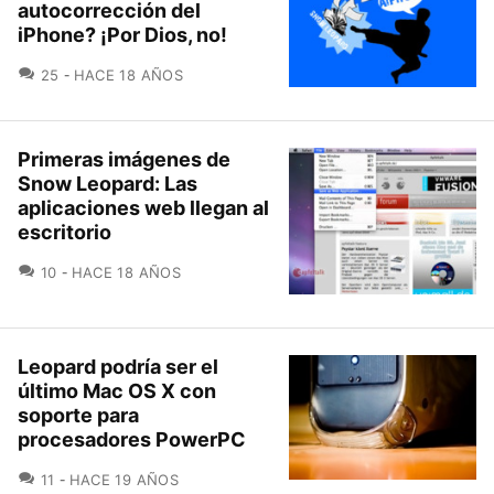
autocorrección del
iPhone? ¡Por Dios, no!
COMENTARIOS
25
HACE 18 AÑOS
Primeras imágenes de
Snow Leopard: Las
aplicaciones web llegan al
escritorio
COMENTARIOS
10
HACE 18 AÑOS
Leopard podría ser el
último Mac OS X con
soporte para
procesadores PowerPC
COMENTARIOS
11
HACE 19 AÑOS