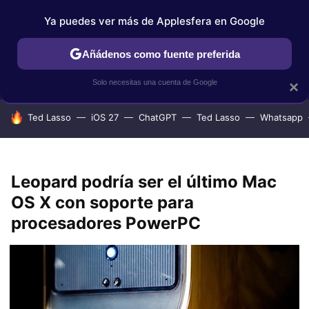
Ya puedes ver más de Applesfera en Google
IPHONE
TUTORIALES
APPLESFERA SELECCIÓN
IOS
Añádenos como fuente preferida
Solo necesitas una cuenta de Google
×
HOY SE HABLA DE
Ted Lasso
iOS 27
ChatGPT
Ted Lasso
Whatsapp
Leopard podría ser el último Mac
OS X con soporte para
procesadores PowerPC