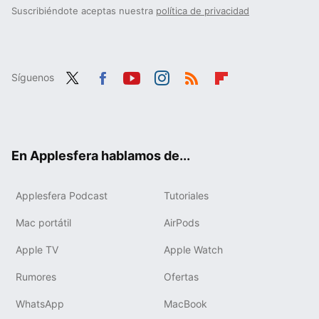
Suscribiéndote aceptas nuestra
política de privacidad
Síguenos
Twit
Fac
You
Inst
RSS
Flip
ter
ebo
tub
agr
boa
ok
e
am
rd
En Applesfera hablamos de...
Applesfera Podcast
Tutoriales
Mac portátil
AirPods
Apple TV
Apple Watch
Rumores
Ofertas
WhatsApp
MacBook