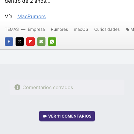
dentro de 2 años...
Vía |
MacRumors
TEMAS
Empresa
Rumores
macOS
Curiosidades
M
FACEBOOK
TWITTER
FLIPBOARD
E-
WHATSAPP
MAIL
Comentarios cerrados
VER
11 COMENTARIOS