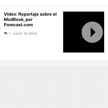
Vídeo: Reportaje sobre el
ModBook, por
Pomcast.com
COMENTARIOS
1
HACE 19 AÑOS