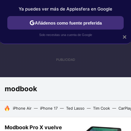
Ya puedes ver más de Applesfera en Google
IPHONE
TUTORIALES
APPLESFERA SELECCIÓN
IOS
Añádenos como fuente preferida
Solo necesitas una cuenta de Google
×
modbook
HOY SE HABLA DE
iPhone Air
iPhone 17
Ted Lasso
Tim Cook
CarPla
Modbook Pro X vuelve