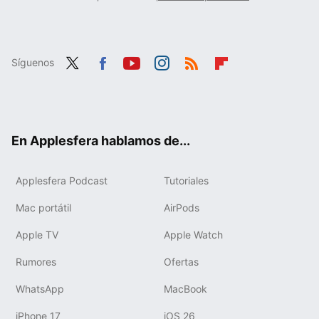
Síguenos
Twit
Fac
You
Inst
RSS
Flip
ter
ebo
tub
agr
boa
ok
e
am
rd
En Applesfera hablamos de...
Applesfera Podcast
Tutoriales
Mac portátil
AirPods
Apple TV
Apple Watch
Rumores
Ofertas
WhatsApp
MacBook
iPhone 17
iOS 26