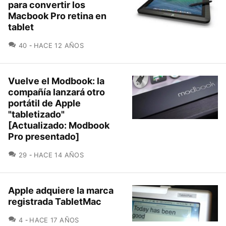
para convertir los
Macbook Pro retina en
tablet
COMENTARIOS
40
HACE 12 AÑOS
Vuelve el Modbook: la
compañía lanzará otro
portátil de Apple
"tabletizado"
[Actualizado: Modbook
Pro presentado]
COMENTARIOS
29
HACE 14 AÑOS
Apple adquiere la marca
registrada TabletMac
COMENTARIOS
4
HACE 17 AÑOS