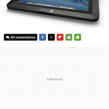
40 comentarios
FACEBOOK
TWITTER
FLIPBOARD
E-
WHATSAPP
MAIL