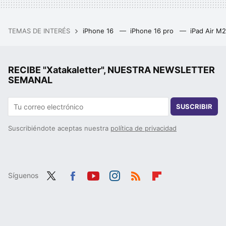
TEMAS DE INTERÉS
iPhone 16
iPhone 16 pro
iPad Air M
RECIBE "Xatakaletter", NUESTRA NEWSLETTER
SEMANAL
SUSCRIBIR
Suscribiéndote aceptas nuestra
política de privacidad
Síguenos
Twit
Fac
You
Inst
RSS
Flip
ter
ebo
tub
agr
boa
ok
e
am
rd