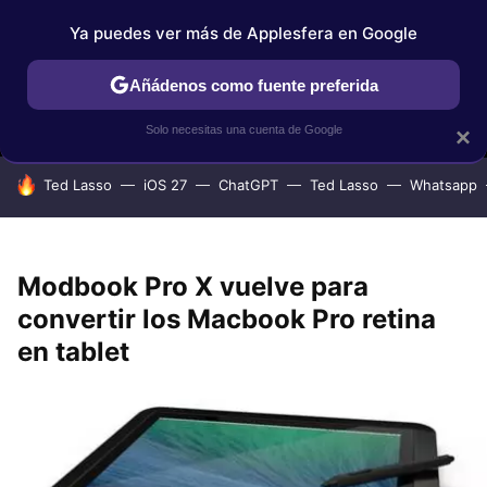
Ya puedes ver más de Applesfera en Google
MENÚ
NUEVO
Añádenos como fuente preferida
IPHONE
TUTORIALES
APPLESFERA SELECCIÓN
IOS
Solo necesitas una cuenta de Google
×
HOY SE HABLA DE
Ted Lasso
iOS 27
ChatGPT
Ted Lasso
Whatsapp
Modbook Pro X vuelve para
convertir los Macbook Pro retina
en tablet