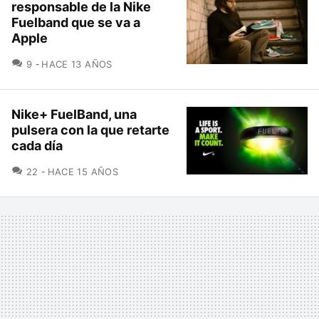
responsable de la Nike
Fuelband que se va a
Apple
COMENTARIOS
9
HACE 13 AÑOS
Nike+ FuelBand, una
pulsera con la que retarte
cada día
COMENTARIOS
22
HACE 15 AÑOS