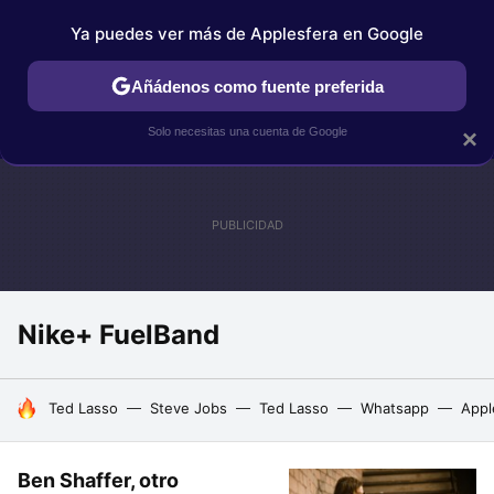
Ya puedes ver más de Applesfera en Google
IPHONE
TUTORIALES
APPLESFERA SELECCIÓN
IOS
Añádenos como fuente preferida
Solo necesitas una cuenta de Google
×
Nike+ FuelBand
HOY SE HABLA DE
Ted Lasso
Steve Jobs
Ted Lasso
Whatsapp
Appl
Ben Shaffer, otro