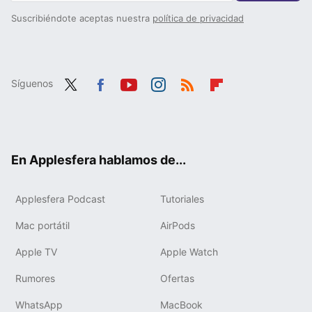
Suscribiéndote aceptas nuestra
política de privacidad
Síguenos
Twit
Fac
You
Inst
RSS
Flip
ter
ebo
tub
agr
boa
ok
e
am
rd
En Applesfera hablamos de...
Applesfera Podcast
Tutoriales
Mac portátil
AirPods
Apple TV
Apple Watch
Rumores
Ofertas
WhatsApp
MacBook