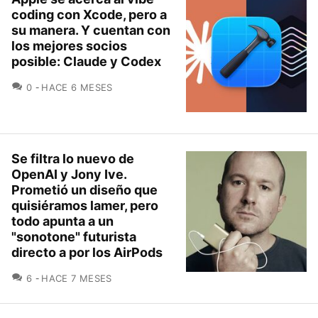
coding con Xcode, pero a
su manera. Y cuentan con
los mejores socios
posible: Claude y Codex
COMENTARIOS
0
HACE 6 MESES
Se filtra lo nuevo de
OpenAI y Jony Ive.
Prometió un diseño que
quisiéramos lamer, pero
todo apunta a un
"sonotone" futurista
directo a por los AirPods
COMENTARIOS
6
HACE 7 MESES