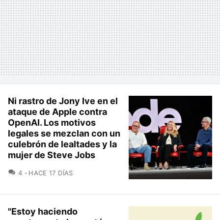
Ni rastro de Jony Ive en el
ataque de Apple contra
OpenAI. Los motivos
legales se mezclan con un
culebrón de lealtades y la
mujer de Steve Jobs
COMENTARIOS
4
HACE 17 DÍAS
"Estoy haciendo