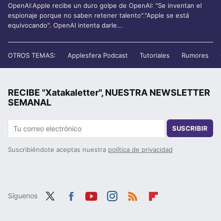
OpenAI:Apple recibe un duro golpe de OpenAI: "Se inventan el
espionaje porque no saben retener talento"."Apple se está
equivocando". OpenAI intenta darle...
OTROS TEMAS:
Applesfera Podcast
Tutoriales
Rumores
RECIBE "Xatakaletter", NUESTRA NEWSLETTER
SEMANAL
SUSCRIBIR
Suscribiéndote aceptas nuestra
política de privacidad
Síguenos
Twit
Fac
You
Inst
RSS
Flip