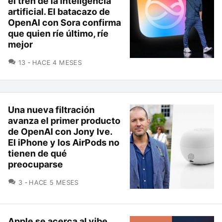
el tren de la inteligencia
artificial. El batacazo de
OpenAI con Sora confirma
que quien ríe último, ríe
mejor
COMENTARIOS
13
HACE 4 MESES
Una nueva filtración
avanza el primer producto
de OpenAI con Jony Ive.
El iPhone y los AirPods no
tienen de qué
preocuparse
COMENTARIOS
3
HACE 5 MESES
Apple se acerca al vibe