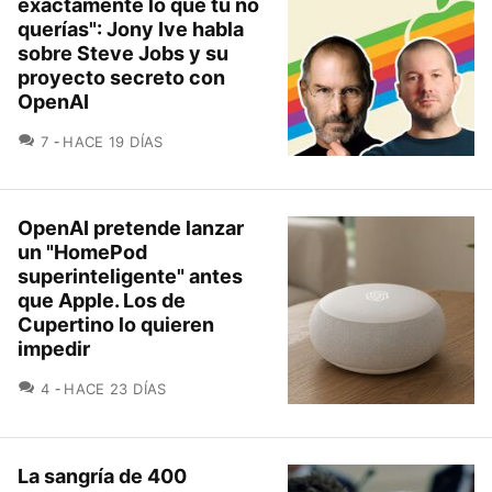
exactamente lo que tú no
querías": Jony Ive habla
sobre Steve Jobs y su
proyecto secreto con
OpenAI
COMENTARIOS
7
HACE 19 DÍAS
OpenAI pretende lanzar
un "HomePod
superinteligente" antes
que Apple. Los de
Cupertino lo quieren
impedir
COMENTARIOS
4
HACE 23 DÍAS
La sangría de 400