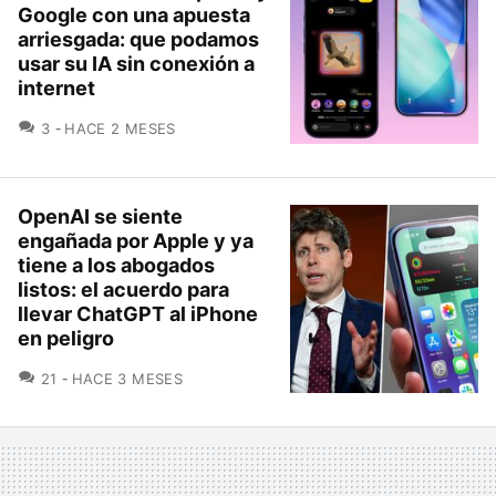
Google con una apuesta
arriesgada: que podamos
usar su IA sin conexión a
internet
COMENTARIOS
3
HACE 2 MESES
OpenAI se siente
engañada por Apple y ya
tiene a los abogados
listos: el acuerdo para
llevar ChatGPT al iPhone
en peligro
COMENTARIOS
21
HACE 3 MESES