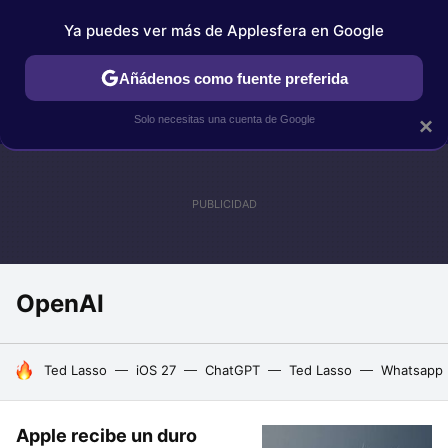
Ya puedes ver más de Applesfera en Google
IPHONE
TUTORIALES
APPLESFERA SELECCIÓN
IOS
Añádenos como fuente preferida
Solo necesitas una cuenta de Google
×
OpenAI
HOY SE HABLA DE
Ted Lasso
iOS 27
ChatGPT
Ted Lasso
Whatsapp
Apple recibe un duro