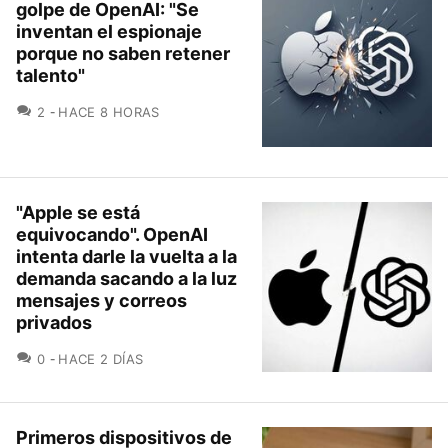
golpe de OpenAI: "Se
inventan el espionaje
porque no saben retener
talento"
COMENTARIOS
2
HACE 8 HORAS
"Apple se está
equivocando". OpenAI
intenta darle la vuelta a la
demanda sacando a la luz
mensajes y correos
privados
COMENTARIOS
0
HACE 2 DÍAS
Primeros dispositivos de