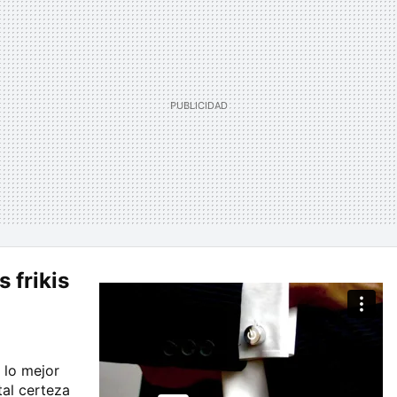
 frikis
o
 lo mejor
tal certeza