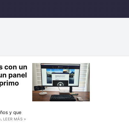
s con un
un panel
xprimo
años y que
.
LEER MÁS »