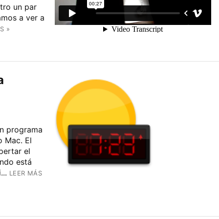
tro un par
amos a ver a
S »
a
un programa
o Mac. El
ertar el
ndo está
..
LEER MÁS