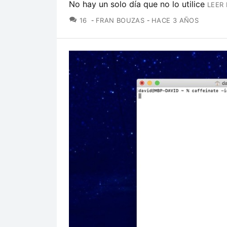
No hay un solo día que no lo utilice
LEER
COMENTARIOS
16
FRAN BOUZAS
HACE 3 AÑOS