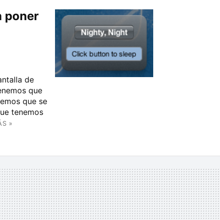
a poner
ntalla de
tenemos que
remos que se
 que tenemos
ÁS »