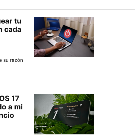
ear tu
n cada
e su razón
iOS 17
do a mi
ncio