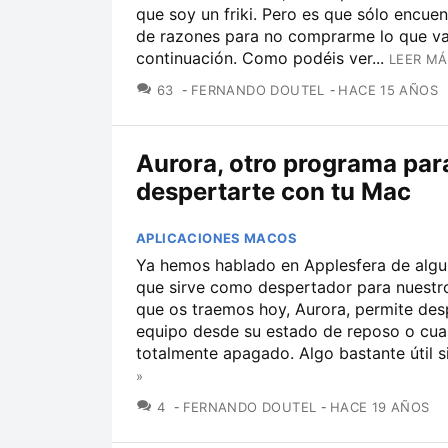
que soy un friki. Pero es que sólo encuen
de razones para no comprarme lo que v
continuación. Como podéis ver...
LEER MÁ
COMENTARIOS
63
FERNANDO DOUTEL
HACE 15 AÑOS
Aurora, otro programa par
despertarte con tu Mac
APLICACIONES MACOS
Ya hemos hablado en Applesfera de alg
que sirve como despertador para nuestr
que os traemos hoy, Aurora, permite desp
equipo desde su estado de reposo o cua
totalmente apagado. Algo bastante útil si.
»
COMENTARIOS
4
FERNANDO DOUTEL
HACE 19 AÑOS