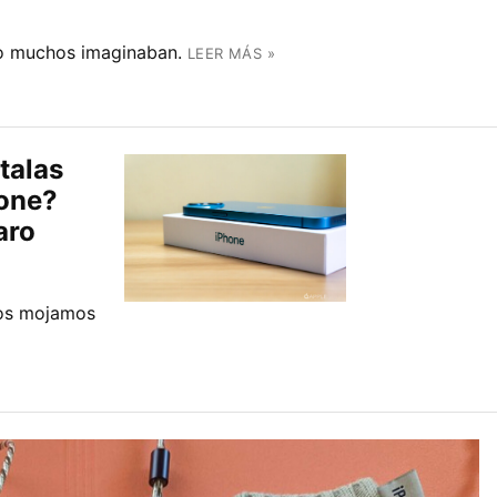
o muchos imaginaban.
LEER MÁS »
talas
hone?
aro
nos mojamos