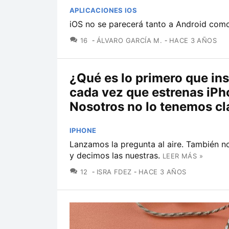
APLICACIONES IOS
iOS no se parecerá tanto a Android com
COMENTARIOS
16
ÁLVARO GARCÍA M.
HACE 3 AÑOS
¿Qué es lo primero que ins
cada vez que estrenas iP
Nosotros no lo tenemos cl
IPHONE
Lanzamos la pregunta al aire. También 
y decimos las nuestras.
LEER MÁS »
COMENTARIOS
12
ISRA FDEZ
HACE 3 AÑOS