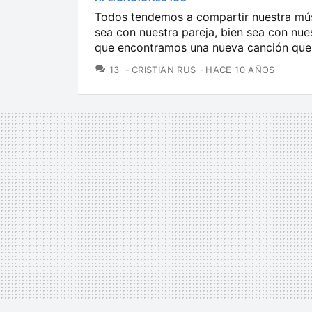
Todos tendemos a compartir nuestra músi
sea con nuestra pareja, bien sea con nu
que encontramos una nueva canción que n
COMENTARIOS
13
CRISTIAN RUS
HACE 10 AÑOS