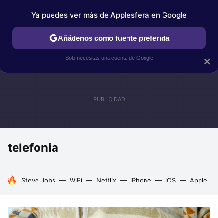
Ya puedes ver más de Applesfera en Google
IPHONE
TUTORIALES
APPLESFERA SELECCIÓN
IOS
Añádenos como fuente preferida
Solo necesitas una cuenta de Google
×
telefonia
HOY SE HABLA DE
Steve Jobs
WiFi
Netflix
iPhone
iOS
Apple