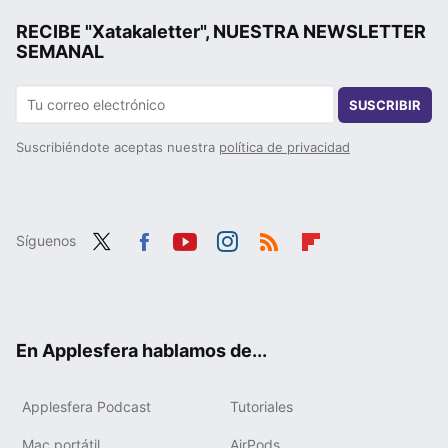
RECIBE "Xatakaletter", NUESTRA NEWSLETTER
SEMANAL
SUSCRIBIR
Suscribiéndote aceptas nuestra
política de privacidad
Síguenos
Twit
Fac
You
Inst
RSS
Flip
ter
ebo
tub
agr
boa
ok
e
am
rd
En Applesfera hablamos de...
Applesfera Podcast
Tutoriales
Mac portátil
AirPods