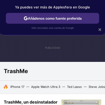
Ya puedes ver más de Applesfera en Google
IPHONE
TUTORIALES
APPLESFERA SELECCIÓN
IOS
Añádenos como fuente preferida
Solo necesitas una cuenta de Google
×
TrashMe
HOY SE HABLA DE
iPhone 17
Apple Watch Ultra 3
Ted Lasso
Steve Jobs
TrashMe, un desinstalador