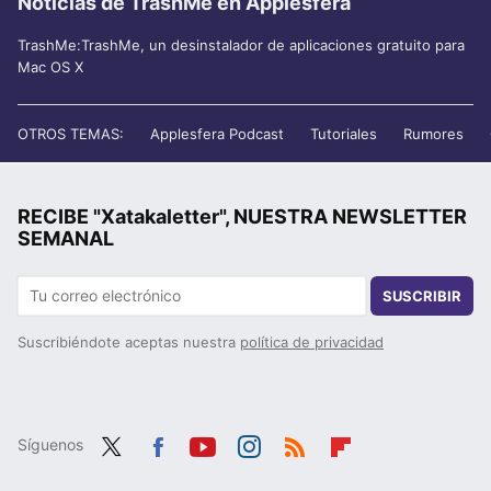
Noticias de TrashMe en Applesfera
TrashMe:TrashMe, un desinstalador de aplicaciones gratuito para
Mac OS X
OTROS TEMAS:
Applesfera Podcast
Tutoriales
Rumores
RECIBE "Xatakaletter", NUESTRA NEWSLETTER
SEMANAL
SUSCRIBIR
Suscribiéndote aceptas nuestra
política de privacidad
Síguenos
Twit
Fac
You
Inst
RSS
Flip