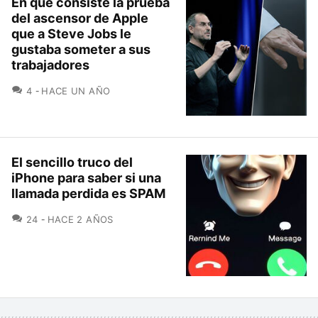
En qué consiste la prueba
del ascensor de Apple
que a Steve Jobs le
gustaba someter a sus
trabajadores
COMENTARIOS
4
HACE UN AÑO
El sencillo truco del
iPhone para saber si una
llamada perdida es SPAM
COMENTARIOS
24
HACE 2 AÑOS