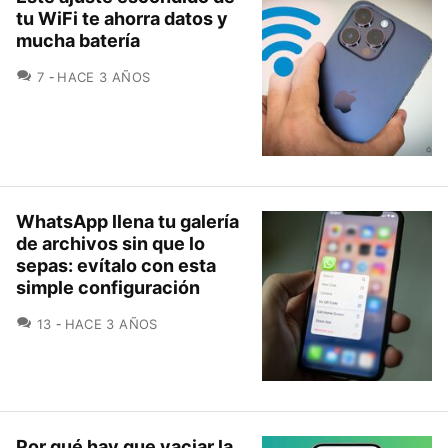
tu WiFi te ahorra datos y
mucha batería
COMENTARIOS
7
HACE 3 AÑOS
WhatsApp llena tu galería
de archivos sin que lo
sepas: evítalo con esta
simple configuración
COMENTARIOS
13
HACE 3 AÑOS
Por qué hay que vaciar la