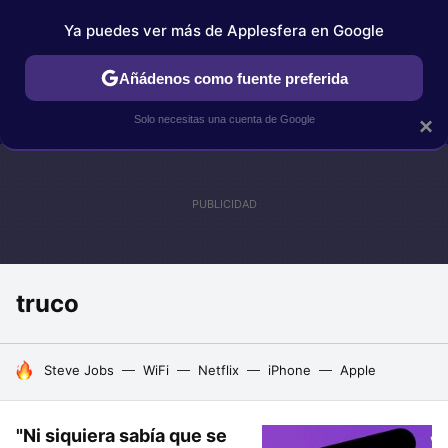
Ya puedes ver más de Applesfera en Google
IPHONE
TUTORIALES
APPLESFERA SELECCIÓN
IOS
Añádenos como fuente preferida
Solo necesitas una cuenta de Google
×
truco
HOY SE HABLA DE
Steve Jobs
WiFi
Netflix
iPhone
Apple
"Ni siquiera sabía que se