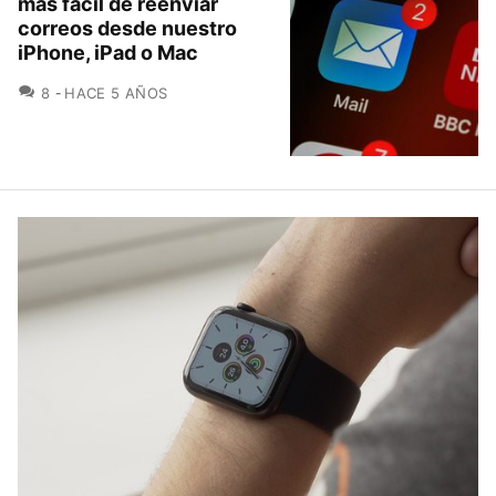
más fácil de reenviar
correos desde nuestro
iPhone, iPad o Mac
COMENTARIOS
8
HACE 5 AÑOS