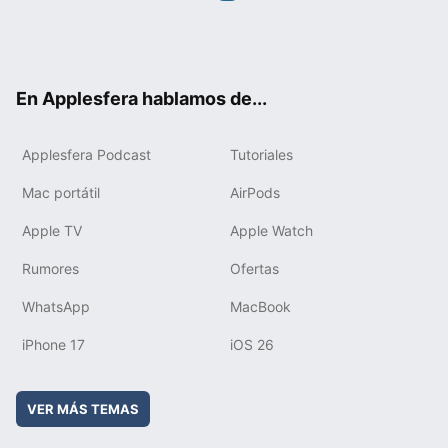
Twit
Fac
You
Inst
RSS
Flip
ter
ebo
tub
agr
boa
ok
e
am
rd
En Applesfera hablamos de...
Applesfera Podcast
Tutoriales
Mac portátil
AirPods
Apple TV
Apple Watch
Rumores
Ofertas
WhatsApp
MacBook
iPhone 17
iOS 26
VER MÁS TEMAS