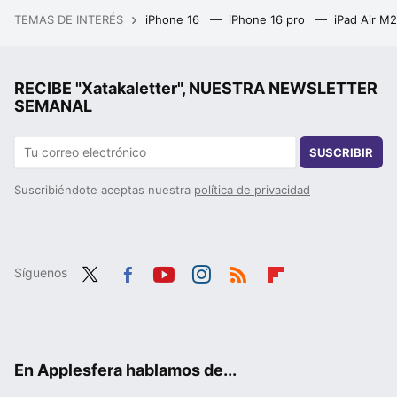
TEMAS DE INTERÉS
iPhone 16
iPhone 16 pro
iPad Air M
RECIBE "Xatakaletter", NUESTRA NEWSLETTER
SEMANAL
SUSCRIBIR
Suscribiéndote aceptas nuestra
política de privacidad
Síguenos
Twit
Fac
You
Inst
RSS
Flip
ter
ebo
tub
agr
boa
ok
e
am
rd
En Applesfera hablamos de...