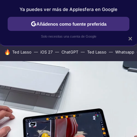
Ya puedes ver más de Applesfera en Google
IPHONE
TUTORIALES
APPLESFERA SELECCIÓN
IOS
Añádenos como fuente preferida
Solo necesitas una cuenta de Google
×
HOY SE HABLA DE
Ted Lasso
iOS 27
ChatGPT
Ted Lasso
Whatsapp