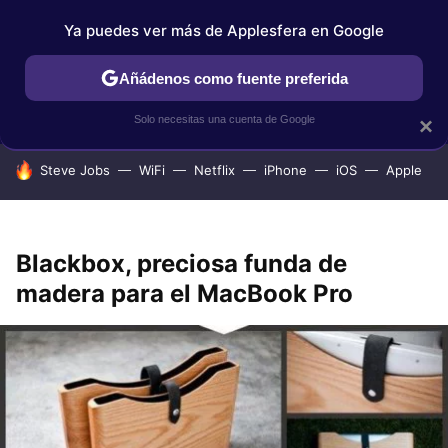
Ya puedes ver más de Applesfera en Google
IPHONE
TUTORIALES
APPLESFERA SELECCIÓN
IOS
Añádenos como fuente preferida
Solo necesitas una cuenta de Google
×
HOY SE HABLA DE
Steve Jobs
WiFi
Netflix
iPhone
iOS
Apple
Blackbox, preciosa funda de
madera para el MacBook Pro