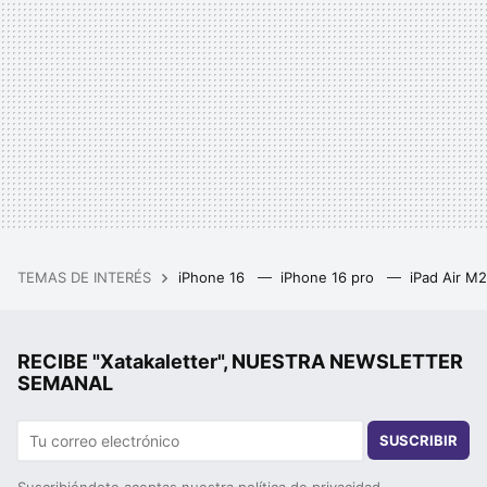
TEMAS DE INTERÉS
iPhone 16
iPhone 16 pro
iPad Air M
RECIBE "Xatakaletter", NUESTRA NEWSLETTER
SEMANAL
SUSCRIBIR
Suscribiéndote aceptas nuestra
política de privacidad