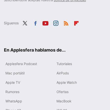
Síguenos
Twit
Fac
You
Inst
RSS
Flip
ter
ebo
tub
agr
boa
ok
e
am
rd
En Applesfera hablamos de...
Applesfera Podcast
Tutoriales
Mac portátil
AirPods
Apple TV
Apple Watch
Rumores
Ofertas
WhatsApp
MacBook