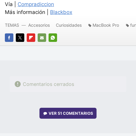
Vía |
Compradiccion
Más información |
Blackbox
TEMAS
Accesorios
Curiosidades
MacBook Pro
fu
FACEBOOK
TWITTER
FLIPBOARD
E-
WHATSAPP
MAIL
Comentarios cerrados
VER
51 COMENTARIOS