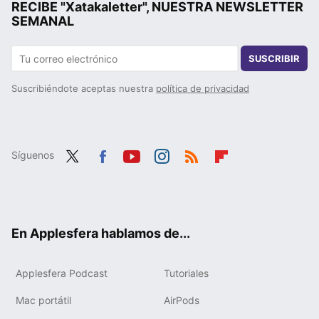
RECIBE "Xatakaletter", NUESTRA NEWSLETTER
SEMANAL
SUSCRIBIR
Suscribiéndote aceptas nuestra
política de privacidad
Síguenos
Twit
Fac
You
Inst
RSS
Flip
ter
ebo
tub
agr
boa
ok
e
am
rd
En Applesfera hablamos de...
Applesfera Podcast
Tutoriales
Mac portátil
AirPods