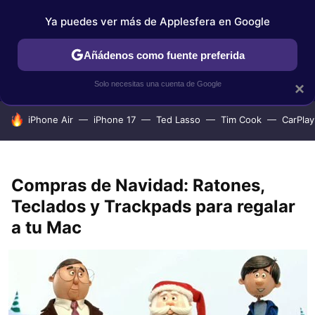
Ya puedes ver más de Applesfera en Google
IPHONE
TUTORIALES
APPLESFERA SELECCIÓN
IOS
Añádenos como fuente preferida
Solo necesitas una cuenta de Google
×
HOY SE HABLA DE
iPhone Air
iPhone 17
Ted Lasso
Tim Cook
CarPlay
Compras de Navidad: Ratones,
Teclados y Trackpads para regalar
a tu Mac