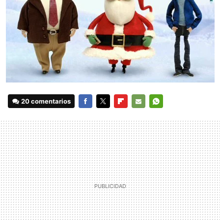
20 comentarios
FACEBOOK
TWITTER
FLIPBOARD
E-
WHATSAPP
MAIL