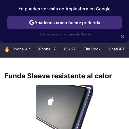
Ya puedes ver más de Applesfera en Google
IPHONE
TUTORIALES
APPLESFERA SELECCIÓN
IOS
Añádenos como fuente preferida
Solo necesitas una cuenta de Google
×
HOY SE HABLA DE
iPhone Air
iPhone 17
iOS 27
Tim Cook
ChatGPT
Funda Sleeve resistente al calor