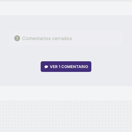
FACEBOOK
TWITTER
FLIPBOARD
E-
WHATSAPP
MAIL
Comentarios cerrados
VER
1 COMENTARIO