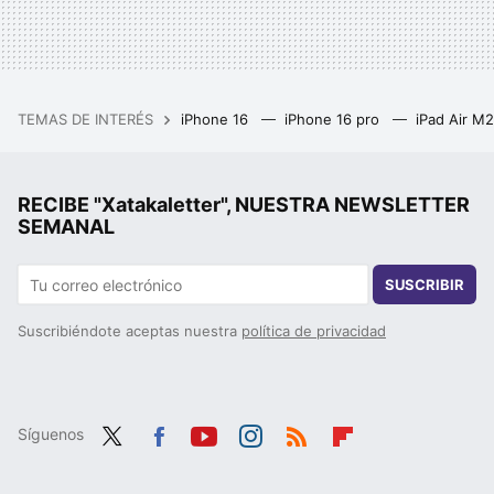
TEMAS DE INTERÉS
iPhone 16
iPhone 16 pro
iPad Air M
RECIBE "Xatakaletter", NUESTRA NEWSLETTER
SEMANAL
SUSCRIBIR
Suscribiéndote aceptas nuestra
política de privacidad
Síguenos
Twit
Fac
You
Inst
RSS
Flip