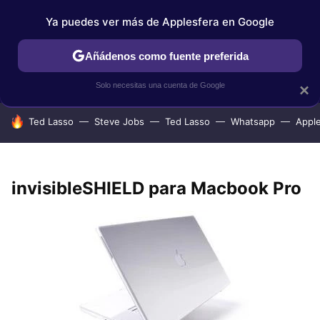
Ya puedes ver más de Applesfera en Google
IPHONE
TUTORIALES
APPLESFERA SELECCIÓN
IOS
Añádenos como fuente preferida
Solo necesitas una cuenta de Google
×
HOY SE HABLA DE
Ted Lasso
Steve Jobs
Ted Lasso
Whatsapp
Appl
invisibleSHIELD para Macbook Pro