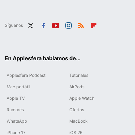
Síguenos
Twit
Fac
You
Inst
RSS
Flip
ter
ebo
tub
agr
boa
ok
e
am
rd
En Applesfera hablamos de...
Applesfera Podcast
Tutoriales
Mac portátil
AirPods
Apple TV
Apple Watch
Rumores
Ofertas
WhatsApp
MacBook
iPhone 17
iOS 26