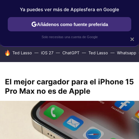
Ya puedes ver más de Applesfera en Google
IPHONE
TUTORIALES
APPLESFERA SELECCIÓN
IOS
Añádenos como fuente preferida
Solo necesitas una cuenta de Google
×
HOY SE HABLA DE
Ted Lasso
iOS 27
ChatGPT
Ted Lasso
Whatsapp
El mejor cargador para el iPhone 15
Pro Max no es de Apple