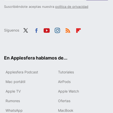
Suscribiéndote aceptas nuestra
política de privacidad
Síguenos
Twit
Fac
You
Inst
RSS
Flip
ter
ebo
tub
agr
boa
ok
e
am
rd
En Applesfera hablamos de...
Applesfera Podcast
Tutoriales
Mac portátil
AirPods
Apple TV
Apple Watch
Rumores
Ofertas
WhatsApp
MacBook