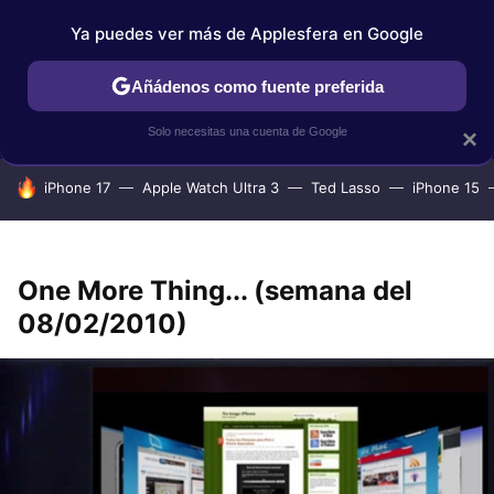
Ya puedes ver más de Applesfera en Google
IPHONE
TUTORIALES
APPLESFERA SELECCIÓN
IOS
Añádenos como fuente preferida
Solo necesitas una cuenta de Google
×
HOY SE HABLA DE
iPhone 17
Apple Watch Ultra 3
Ted Lasso
iPhone 15
One More Thing... (semana del
08/02/2010)