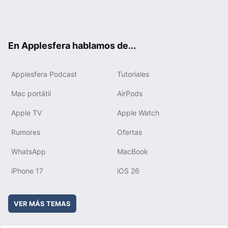
Twit
Fac
You
Inst
RSS
Flip
ter
ebo
tub
agr
boa
ok
e
am
rd
En Applesfera hablamos de...
Applesfera Podcast
Tutoriales
Mac portátil
AirPods
Apple TV
Apple Watch
Rumores
Ofertas
WhatsApp
MacBook
iPhone 17
iOS 26
VER MÁS TEMAS