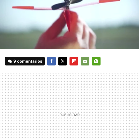
9 comentarios
FACEBOOK
TWITTER
FLIPBOARD
E-
WHATSAPP
MAIL