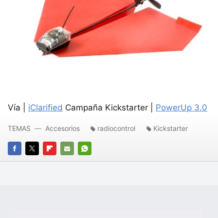
Vía |
iClarified
Campaña Kickstarter |
PowerUp 3.0
TEMAS
Accesorios
radiocontrol
Kickstarter
FACEBOOK
TWITTER
FLIPBOARD
E-
WHATSAPP
MAIL