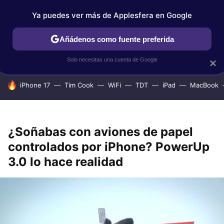
Ya puedes ver más de Applesfera en Google
IPHONE
TUTORIALES
APPLESFERA SELECCIÓN
IOS
Añádenos como fuente preferida
Solo necesitas una cuenta de Google
×
HOY SE HABLA DE
iPhone 17
Tim Cook
WiFi
TDT
iPad
MacBook
¿Soñabas con aviones de papel
controlados por iPhone? PowerUp
3.0 lo hace realidad