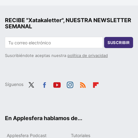
RECIBE "Xatakaletter", NUESTRA NEWSLETTER
SEMANAL
SUSCRIBIR
Suscribiéndote aceptas nuestra
política de privacidad
Síguenos
Twit
Fac
You
Inst
RSS
Flip
ter
ebo
tub
agr
boa
ok
e
am
rd
En Applesfera hablamos de...
Applesfera Podcast
Tutoriales