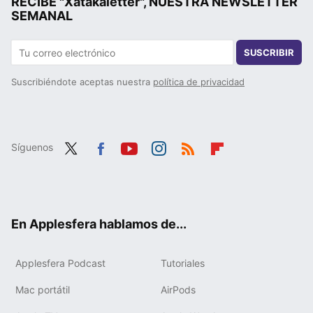
RECIBE "Xatakaletter", NUESTRA NEWSLETTER
SEMANAL
SUSCRIBIR
Suscribiéndote aceptas nuestra
política de privacidad
Síguenos
Twit
Fac
You
Inst
RSS
Flip
ter
ebo
tub
agr
boa
ok
e
am
rd
En Applesfera hablamos de...
Applesfera Podcast
Tutoriales
Mac portátil
AirPods