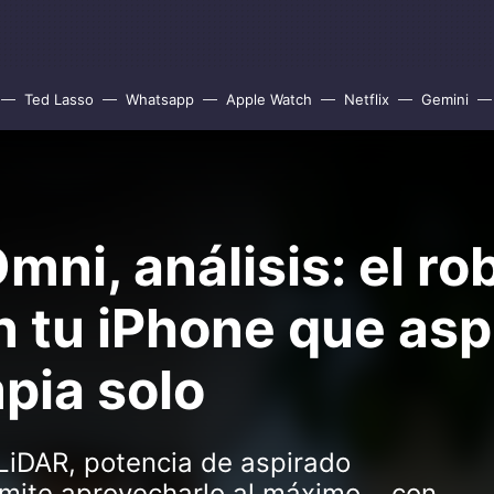
Ted Lasso
Whatsapp
Apple Watch
Netflix
Gemini
mni, análisis: el ro
 tu iPhone que aspir
pia solo
r LiDAR, potencia de aspirado
ite aprovecharlo al máximo... con