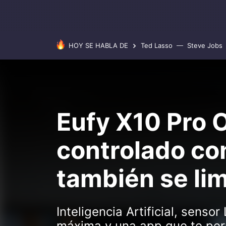
HOY SE HABLA DE
Ted Lasso
Steve Jobs
Eufy X10 Pro O
controlado con
también se lim
Inteligencia Artificial, senso
máxima y una app que te perm