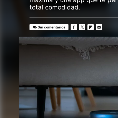
total comodidad.
Sin comentarios
FACEBOOK
TWITTER
FLIPBOARD
E-
MAIL