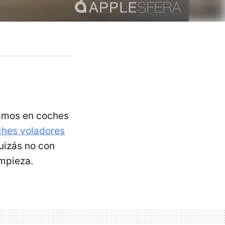
bamos en coches
ches voladores
uizás no con
impieza.