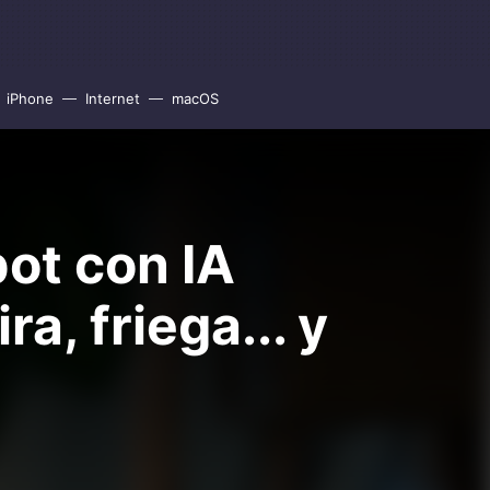
iPhone
Internet
macOS
bot con IA
a, friega... y