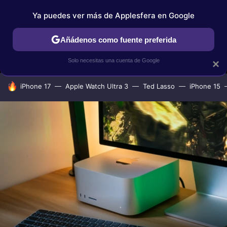
Ya puedes ver más de Applesfera en Google
MENÚ
NUEVO
Añádenos como fuente preferida
IPHONE
TUTORIALES
APPLESFERA SELECCIÓN
IOS
Solo necesitas una cuenta de Google
×
HOY SE HABLA DE
iPhone 17
Apple Watch Ultra 3
Ted Lasso
iPhone 15