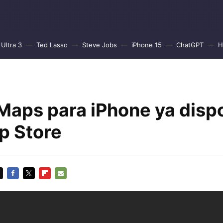
Ultra 3
Ted Lasso
Steve Jobs
iPhone 15
ChatGPT
H
Maps para iPhone ya disp
p Store
FACEBOOK
TWITTER
FLIPBOARD
E-
MAIL