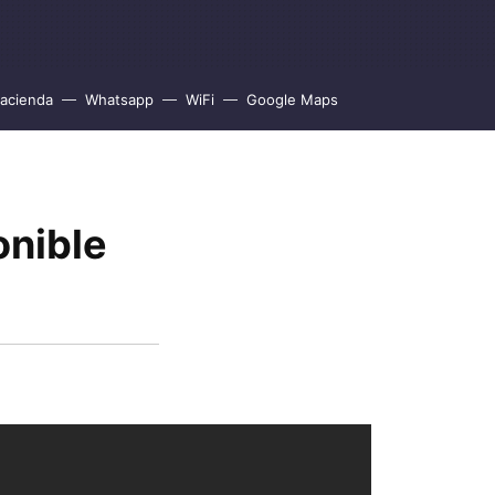
acienda
Whatsapp
WiFi
Google Maps
onible