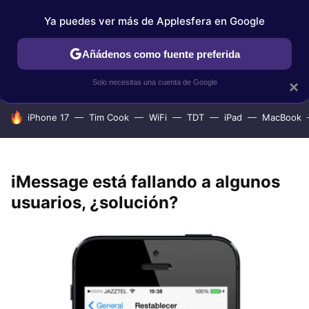
Ya puedes ver más de Applesfera en Google
IPHONE
TUTORIALES
APPLESFERA SELECCIÓN
IOS
Añádenos como fuente preferida
Solo necesitas una cuenta de Google
×
HOY SE HABLA DE
iPhone 17
Tim Cook
WiFi
TDT
iPad
MacBook
iMessage está fallando a algunos
usuarios, ¿solución?