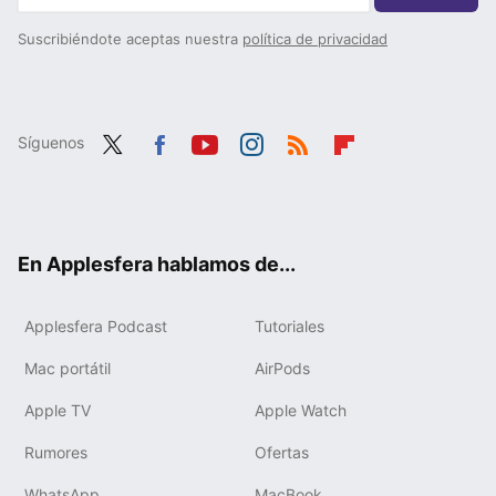
Suscribiéndote aceptas nuestra
política de privacidad
Síguenos
Twit
Fac
You
Inst
RSS
Flip
ter
ebo
tub
agr
boa
ok
e
am
rd
En Applesfera hablamos de...
Applesfera Podcast
Tutoriales
Mac portátil
AirPods
Apple TV
Apple Watch
Rumores
Ofertas
WhatsApp
MacBook