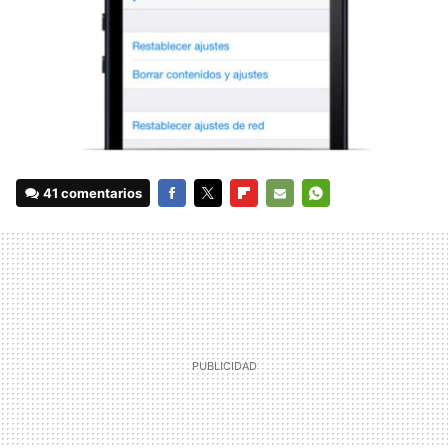
41 comentarios
FACEBOOK
TWITTER
FLIPBOARD
E-
WHATSAPP
MAIL