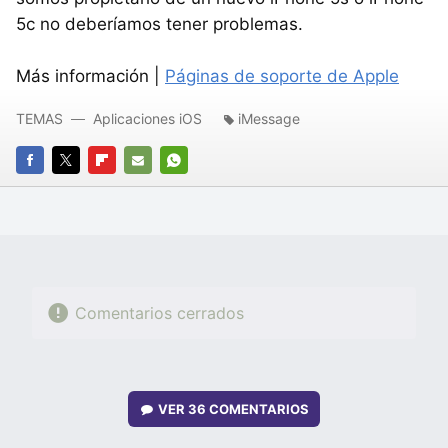
5c no deberíamos tener problemas.
Más información |
Páginas de soporte de Apple
TEMAS
Aplicaciones iOS
iMessage
FACEBOOK
TWITTER
FLIPBOARD
E-
WHATSAPP
MAIL
Comentarios cerrados
VER
36 COMENTARIOS