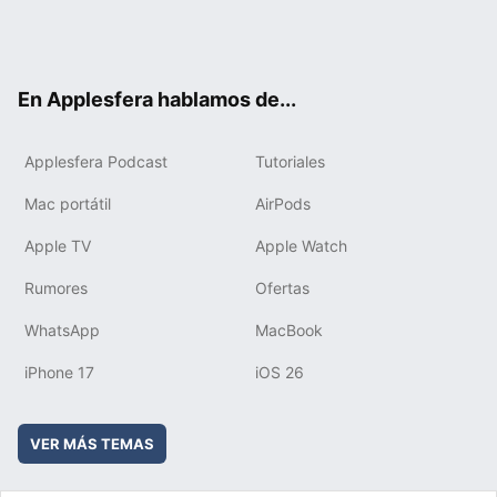
Twit
Fac
You
Inst
RSS
Flip
ter
ebo
tub
agr
boa
ok
e
am
rd
En Applesfera hablamos de...
Applesfera Podcast
Tutoriales
Mac portátil
AirPods
Apple TV
Apple Watch
Rumores
Ofertas
WhatsApp
MacBook
iPhone 17
iOS 26
VER MÁS TEMAS