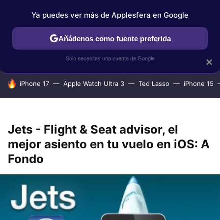
Ya puedes ver más de Applesfera en Google
IPHONE
TUTORIALES
APPLESFERA SELECCIÓN
IOS
Añádenos como fuente preferida
Solo necesitas una cuenta de Google
×
HOY SE HABLA DE
iPhone 17
Apple Watch Ultra 3
Ted Lasso
iPhone 15
Jets - Flight & Seat advisor, el
mejor asiento en tu vuelo en iOS: A
Fondo