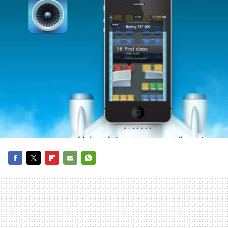
FACEBOOK
TWITTER
FLIPBOARD
E-
WHATSAPP
MAIL