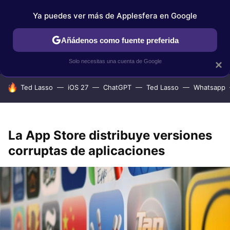
Ya puedes ver más de Applesfera en Google
IPHONE
TUTORIALES
APPLESFERA SELECCIÓN
IOS
Añádenos como fuente preferida
Solo necesitas una cuenta de Google
×
HOY SE HABLA DE
Ted Lasso
iOS 27
ChatGPT
Ted Lasso
Whatsapp
La App Store distribuye versiones
corruptas de aplicaciones