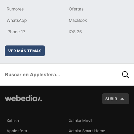
Rumores
Ofertas
WhatsApp
MacBook
iPhone 17
iOS 26
VER MÁS TEMAS
BUSC
SUBIR
Xataka
Xataka Móvil
Applesfera
Xataka Smart Home