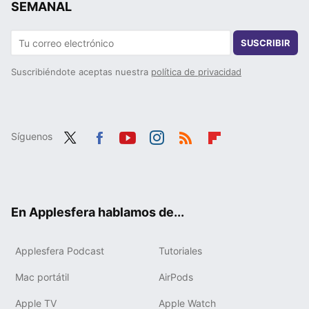
SEMANAL
SUSCRIBIR
Suscribiéndote aceptas nuestra
política de privacidad
Síguenos
Twit
Fac
You
Inst
RSS
Flip
ter
ebo
tub
agr
boa
ok
e
am
rd
En Applesfera hablamos de...
Applesfera Podcast
Tutoriales
Mac portátil
AirPods
Apple TV
Apple Watch