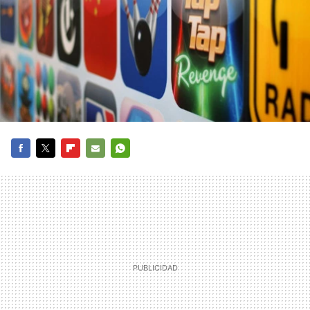
FACEBOOK
TWITTER
FLIPBOARD
E-
WHATSAPP
MAIL