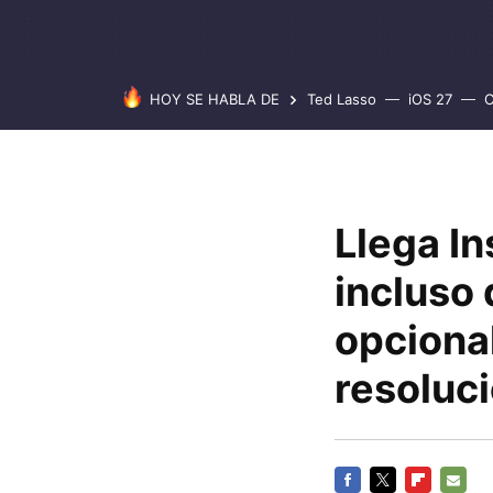
HOY SE HABLA DE
Ted Lasso
iOS 27
C
Llega In
incluso 
opcional
resoluc