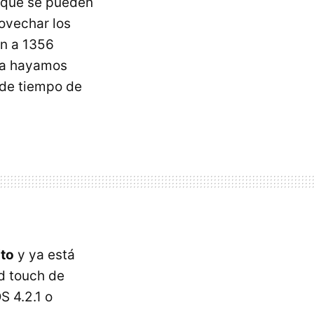
s que se pueden
ovechar los
en a 1356
 la hayamos
 de tiempo de
ito
y ya está
od touch de
S 4.2.1 o