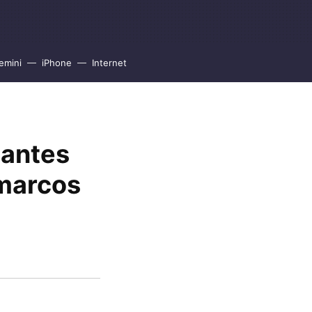
emini
iPhone
Internet
 antes
 marcos