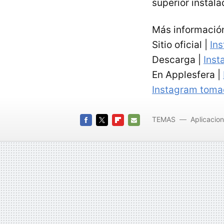
superior instala
Más informació
Sitio oficial |
In
Descarga |
Inst
En Applesfera |
Instagram toma
TEMAS
Aplicacio
FACEBOOK
TWITTER
FLIPBOARD
E-
MAIL