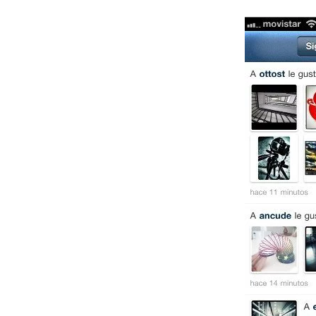
FACEBOOK
TWITTER
FLIPBOARD
E-
MAIL