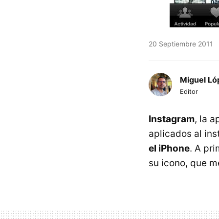
20 Septiembre 2011
Miguel Ló
Editor
Instagram
, la 
aplicados al ins
el iPhone
. A pr
su icono, que m