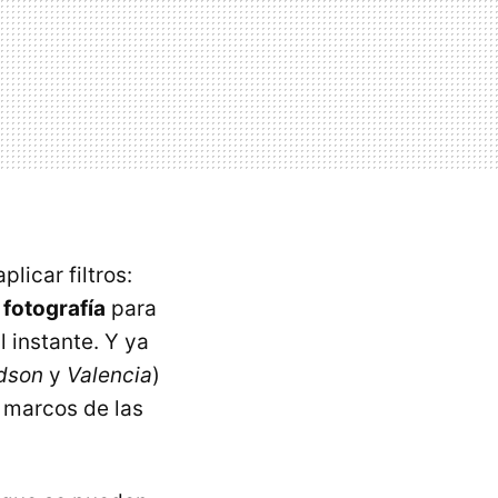
licar filtros:
 fotografía
para
 instante. Y ya
dson
y
Valencia
)
s marcos de las