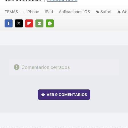
TEMAS
iPhone
iPad
Aplicaciones iOS
Safari
We
FACEBOOK
TWITTER
FLIPBOARD
E-
WHATSAPP
MAIL
Comentarios cerrados
VER
9 COMENTARIOS