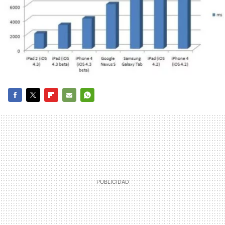
FACEBOOK
TWITTER
FLIPBOARD
E-
WHATSAPP
MAIL