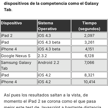
dispositivos de la competencia como el Galaxy
Tab
.
Dispositivo
Sistema
Tiempo
Operativo
(segundos)
iPad 2
iOS 4.3
2,097
iPad
iOS 4.3 beta
3,261
iPhone 4
iOS 4.3 beta
4,151
Google Nexus S
2.3.2
6,128
Samsung Galaxy
Android 2.2
7,066
Tab
iPad
iOS 4.2
8,321
iPhone 4
iOS 4.2
10,414
Así pues los resultados saltan a la vista, de
momento el iPad 2 se corona como el que pasa
mejor este test de Javascript a bastante distancia