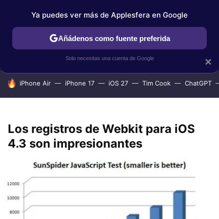
Ya puedes ver más de Applesfera en Google
IPHONE
TUTORIALES
APPLESFERA SELECCIÓN
IOS
Añádenos como fuente preferida
Solo necesitas una cuenta de Google
×
HOY SE HABLA DE
iPhone Air
iPhone 17
iOS 27
Tim Cook
ChatGPT
Los registros de Webkit para iOS
4.3 son impresionantes