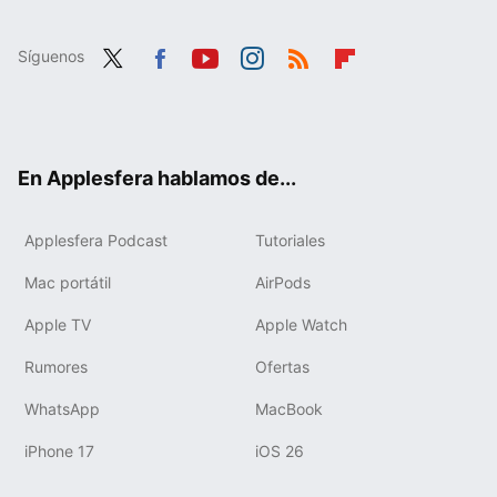
Síguenos
Twit
Fac
You
Inst
RSS
Flip
ter
ebo
tub
agr
boa
ok
e
am
rd
En Applesfera hablamos de...
Applesfera Podcast
Tutoriales
Mac portátil
AirPods
Apple TV
Apple Watch
Rumores
Ofertas
WhatsApp
MacBook
iPhone 17
iOS 26