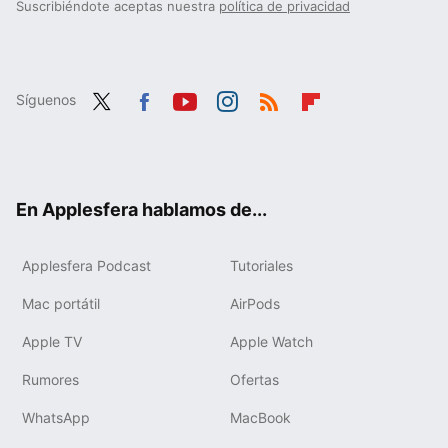
Suscribiéndote aceptas nuestra
política de privacidad
Síguenos
Twit
Fac
You
Inst
RSS
Flip
ter
ebo
tub
agr
boa
ok
e
am
rd
En Applesfera hablamos de...
Applesfera Podcast
Tutoriales
Mac portátil
AirPods
Apple TV
Apple Watch
Rumores
Ofertas
WhatsApp
MacBook