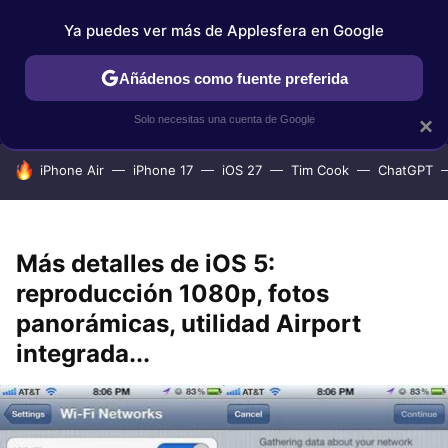
Ya puedes ver más de Applesfera en Google
IPHONE
TUTORIALES
APPLESFERA SELECCIÓN
IOS
Añádenos como fuente preferida
Solo necesitas una cuenta de Google
×
HOY SE HABLA DE
iPhone Air
iPhone 17
iOS 27
Tim Cook
ChatGPT
Más detalles de iOS 5:
reproducción 1080p, fotos
panorámicas, utilidad Airport
integrada...