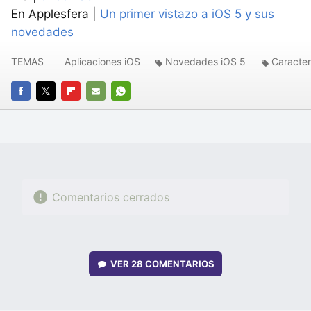
En Applesfera |
Un primer vistazo a iOS 5 y sus
novedades
TEMAS
Aplicaciones iOS
Novedades iOS 5
Caracter
FACEBOOK
TWITTER
FLIPBOARD
E-
WHATSAPP
MAIL
Comentarios cerrados
VER
28 COMENTARIOS