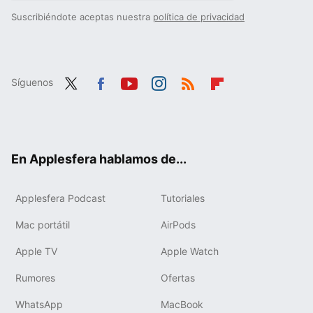
Suscribiéndote aceptas nuestra
política de privacidad
Síguenos
Twit
Fac
You
Inst
RSS
Flip
ter
ebo
tub
agr
boa
ok
e
am
rd
En Applesfera hablamos de...
Applesfera Podcast
Tutoriales
Mac portátil
AirPods
Apple TV
Apple Watch
Rumores
Ofertas
WhatsApp
MacBook