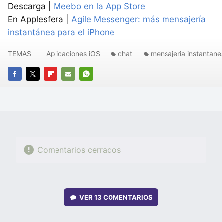
Descarga |
Meebo en la App Store
En Applesfera |
Agile Messenger: más mensajería
instantánea para el iPhone
TEMAS
Aplicaciones iOS
chat
mensajeria instantane
FACEBOOK
TWITTER
FLIPBOARD
E-
WHATSAPP
MAIL
Comentarios cerrados
VER
13 COMENTARIOS