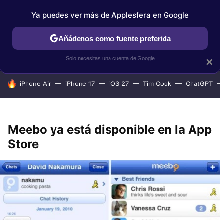
Ya puedes ver más de Applesfera en Google
IPHONE
TUTORIALES
APPLESFERA SELECCIÓN
IOS
Añádenos como fuente preferida
Solo necesitas una cuenta de Google
×
HOY SE HABLA DE
iPhone Air
iPhone 17
iOS 27
Tim Cook
ChatGPT
Meebo ya está disponible en la App
Store