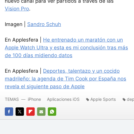
nuevo canal para ver partidos a través de las
Vision Pro
.
Imagen |
Sandro Schuh
En Applesfera |
He entrenado un maratón con un
Apple Watch Ultra y esta es mi conclusión tras más
de 100 días midiendo datos
En Applesfera |
Deportes, talentazo y un cocido
madrileño: la agenda de Tim Cook por España nos
revela el siguiente paso de Apple
TEMAS
iPhone
Aplicaciones iOS
Apple Sports
dep
FACEBOOK
TWITTER
FLIPBOARD
E-
WHATSAPP
MAIL