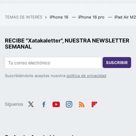
TEMAS DE INTERÉS
iPhone 16
iPhone 16 pro
iPad Air M
RECIBE "Xatakaletter", NUESTRA NEWSLETTER
SEMANAL
SUSCRIBIR
Suscribiéndote aceptas nuestra
política de privacidad
Síguenos
Twit
Fac
You
Inst
RSS
Flip
ter
ebo
tub
agr
boa
ok
e
am
rd