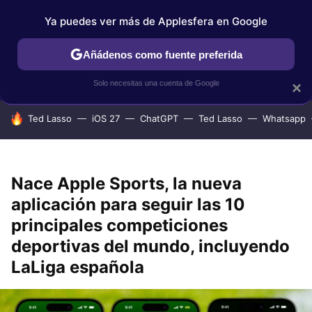
Ya puedes ver más de Applesfera en Google
IPHONE
TUTORIALES
APPLESFERA SELECCIÓN
IOS
Añádenos como fuente preferida
Solo necesitas una cuenta de Google
×
HOY SE HABLA DE
Ted Lasso
iOS 27
ChatGPT
Ted Lasso
Whatsapp
Nace Apple Sports, la nueva
aplicación para seguir las 10
principales competiciones
deportivas del mundo, incluyendo
LaLiga española