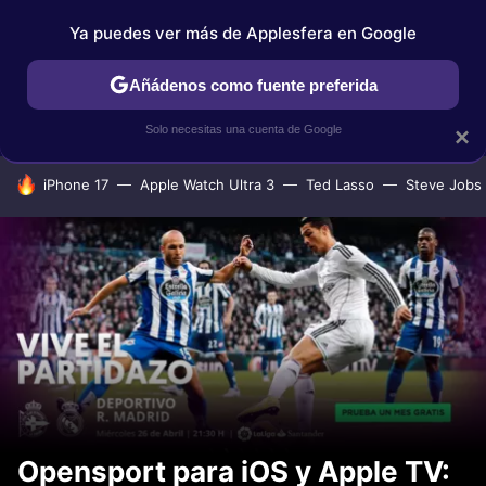
Ya puedes ver más de Applesfera en Google
IPHONE
TUTORIALES
APPLESFERA SELECCIÓN
IOS
Añádenos como fuente preferida
Solo necesitas una cuenta de Google
×
HOY SE HABLA DE
iPhone 17
Apple Watch Ultra 3
Ted Lasso
Steve Jobs
Opensport para iOS y Apple TV: