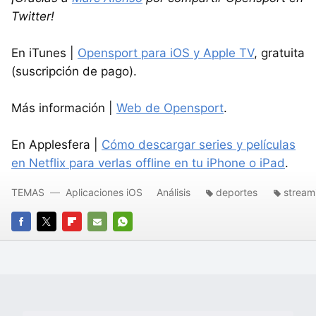
Twitter!
En iTunes |
Opensport para iOS y Apple TV
, gratuita
(suscripción de pago).
Más información |
Web de Opensport
.
En Applesfera |
Cómo descargar series y películas
en Netflix para verlas offline en tu iPhone o iPad
.
TEMAS
Aplicaciones iOS
Análisis
deportes
stream
FACEBOOK
TWITTER
FLIPBOARD
E-
WHATSAPP
MAIL