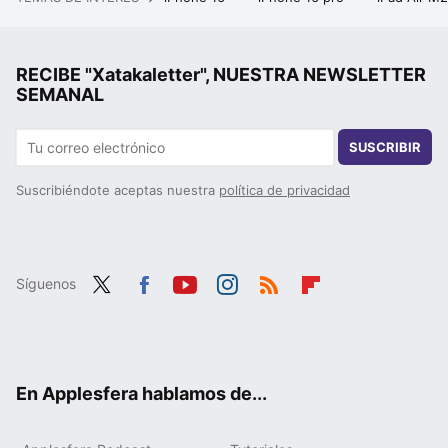
RECIBE "Xatakaletter", NUESTRA NEWSLETTER
SEMANAL
SUSCRIBIR
Suscribiéndote aceptas nuestra
política de privacidad
Síguenos
Twit
Fac
You
Inst
RSS
Flip
ter
ebo
tub
agr
boa
ok
e
am
rd
En Applesfera hablamos de...