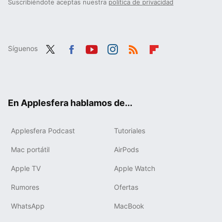
Suscribiéndote aceptas nuestra
política de privacidad
Síguenos
Twit
Fac
You
Inst
RSS
Flip
ter
ebo
tub
agr
boa
ok
e
am
rd
En Applesfera hablamos de...
Applesfera Podcast
Tutoriales
Mac portátil
AirPods
Apple TV
Apple Watch
Rumores
Ofertas
WhatsApp
MacBook