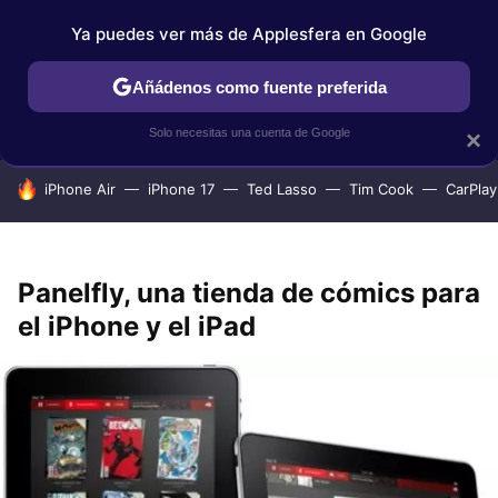
Ya puedes ver más de Applesfera en Google
IPHONE
TUTORIALES
APPLESFERA SELECCIÓN
IOS
Añádenos como fuente preferida
Solo necesitas una cuenta de Google
×
HOY SE HABLA DE
iPhone Air
iPhone 17
Ted Lasso
Tim Cook
CarPlay
Panelfly, una tienda de cómics para
el iPhone y el iPad