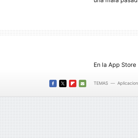
una mala pasada
En la App Store
TEMAS
Aplicacio
FACEBOOK
TWITTER
FLIPBOARD
E-
MAIL