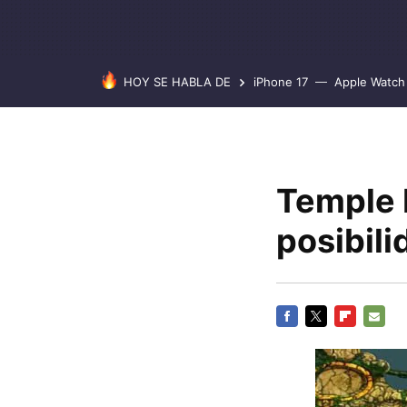
HOY SE HABLA DE
iPhone 17
Apple Watch 
Temple 
posibili
FACEBOOK
TWITTER
FLIPBOARD
E-
MAIL