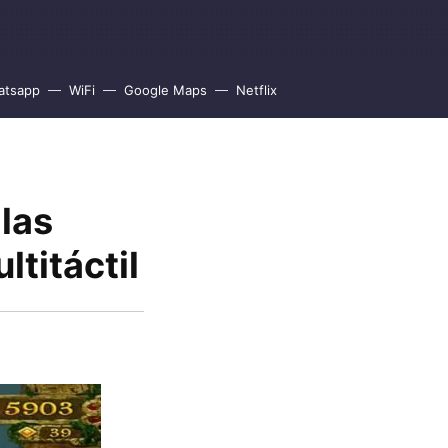
atsapp
WiFi
Google Maps
Netflix
las
ltitáctil