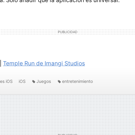
. Solo añadir que la aplicación es universal.
 |
Temple Run de Imangi Studios
nes iOS
iOS
Juegos
entretenimiento