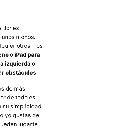
na Jones
r unos monos.
quier otros, nos
one o iPad para
ia izquierda o
tar obstáculos
.
os de más
or de todo es
 su simplicidad
mo yo gustas de
pueden jugarte